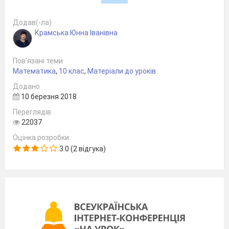
розвивати у учнів навички творчого
Додав(-ла)
підходу до рішення завдань;
Крамська Юнна Іванівна
сприяти формуванню уміння
розв’язувати квадратичні нерівності
і
Пов’язані теми
оформлення нерівностей методом
Математика
,
10 клас
,
Матеріали до уроків
інтервалів, домогтися раціонального
Додано
використання набутих знань;
10 березня 2018
виховувати пізнавальну активність,
Переглядів
сприяти розвитку логічного
22037
мислення, математичної і загальної
Оцінка розробки
грамотності.
3.0 (2 відгука)
Обладнання і матеріали
: комп'ютер,
проектор, екран, презентація для
супроводу зайняття, індивідуальні картки
для учнів.
Очікувані результати
: учні повинні вміти