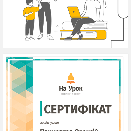
«Те, що я чую - я забуваю. Те, що я бачу і
чую – я трохи пам’ятаю. Те, що я чую, бачу
і обговорюю – я починаю розуміти. Коли я
чую, бачу, обговорюю і роблю – набуваю
знань і навичок».
Тож, запрошую вас до співпраці.
▪ Перевірка готовності учнів та
до уроку.
II. Перевірка домашнього завдання
▪ Перевірка письмового завдання біля
дошки
III. Формулювання мети й завдань
уроку, мотивація навчальної діяльності
▪ Оголошення теми уроку
▪ Формулювання разом з учнями мети й
завдань уроку