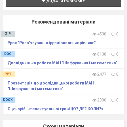
інтервалів.
ДОДАТИ РОЗРОБКУ
Відкриваємо робочі зошити. Записуємо
число, тему уроку : "Розв’язування
Рекомендовані матеріали
нерівностей методом інтервалів".
Розв’язування нерівності ми робитимемо
ZIP
4530
0
по алгоритму, який записаний на дошці.
Урок "Розв’язування ірраціональних рівнянь"
IV. Актуалізація опорних знань
DOC
6138
0
▪ Усні вправи
Дослідницька робота МАН "Шифрування і математика"
Розв’яжіть нерівність:
а) 9х
> 0;
б) 4х
≥ 0;
в) х
-10х +25 ≤
PPT
2477
0
2
2
2
0;
г) (х - 1)(х - 2)<0.
Презентація до дослідницької роботи МАН
"Шифрування і математика"
Знайдіть область визначення функції:
DOCX
2900
0
а)
;
б)
Сценарій інтелектуальної гри «ЩО? ДЕ? КОЛИ?»
3 . Розкладіть на множники квадратний
Схожі матеріали