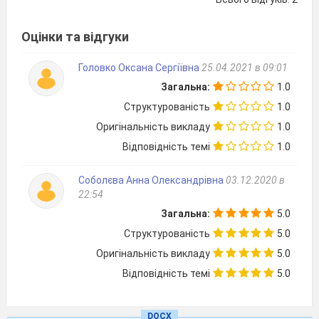
Оцінки та відгуки
Головко Оксана Сергіївна
25.04.2021 в 09:01
Загальна:
1.0
Структурованість
1.0
Оригінальність викладу
1.0
Відповідність темі
1.0
Тема уроку: Розв’язування
Соболєва Анна Олександрівна
03.12.2020 в
22:54
нерівностей методом інтервалів
Загальна:
5.0
Структурованість
5.0
Мета уроку
:
Оригінальність викладу
5.0
організувати роботу по сприйняттю,
Відповідність темі
5.0
осмисленню і первинному
закріпленню навичок у розв’язуванні
DOCX
нерівностей методом інтервалів,