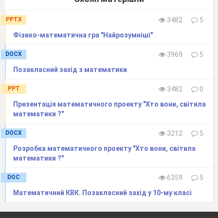
тричлен:
а) х
– х -12 ;
б) х
-3х -4;
в) х
PPTX
3482
5
2
2
2
+9х +18 .
Фізико-математична гра "Найрозумніші"
DOCX
3969
5
V. Засвоєння нових знань.
Позакласний захід з математики
1. Схема розв’язування нерівності
PPT
3482
0
методом інтервалів :
Презентація математичного проекту "Хто вони, світила
1. Привести нерівність до такого виду, де
математики ?"
в лівій частині знаходиться функція, а в
DOCX
3212
5
правій 0.
2. Знайти область визначення функції.
Розробка математичного проекту "Хто вони, світила
математики ?"
3. Знайти нулі функції, тобто - вирішити
рівняння, х
=
m
,
x
=
n
.
1
2
DOC
6359
5
4. На числову пряму нанесемо область
Математичний КВК. Позакласний захід у 10-му класі
визначення функції і за допомогою нулів
розіб’ємо її (область визначення) на