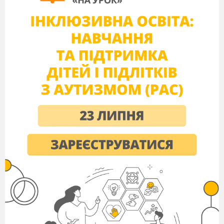
розв’язувати нерівності методом
інтервалів і розуміти, коли можна
застосовувати цей метод.
Тип уроку:
урок засвоєння нових знань.
Методи
: словесні: розповідь, бесіда,
коментар до виконання вправ,
використання ключових слів, методи
мотивації, збудження інтересу;
Практичні: розв’язування вправ,
метод
повторення, виконання вправа за зразком,
поступового ускладнення завдань.
Хід уроку
I. Організаційний етап
▪ Привітання
Доброго дня, шановні учні! Ще 2400 років
тому китайський педагог Конфуцій сказав: