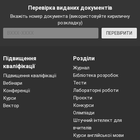
інтервали.
Перевірка виданих документів
5. Визначити знаки функції на отриманих
Вкажіть номер документа (використовуйте кириличну
інтервалах.
розкладку)
6. Вибрати інтервали, де функція набуває
ПЕРЕВІРИТИ
необхідних значень і записати відповідь.
Виходячи з вищезазначеного, маємо
розв’язки нерівностей:
Підвищення
Розділи
кваліфікації
Журнал
Бібліотека розробок
Підвищення кваліфікації
Тести
Вебінари
Лабораторні роботи
Конференції
2. Застосування методу інтервалів на
Проєкти
Курси
прикладах.
Конкурси
Вектор
Олімпіади
Методичний прийом „Працюємо за
Штучний інтелект для
зразком”.
Разом з учнями розв’язуємо
вчителів
Курси англійської мови
нерівність методом інтервалів з