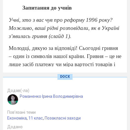
Запитання до учнів
Учні, хто з вас чув про реформу 1996 року?
Можливо, ваші рідні розповідали, як в Україні
з’явилась гривня (слайд 1).
Молодці, дякую за відповіді! Сьогодні гривня
– один із символів нашої країни. Гривня – це не
лише засіб платежу чи міра вартості товарів і
послуг. Відвідуючи нашу країну, з банкнот
DOCX
гривні іноземці дізнаються про видатних
українців, які здійснили вагомий внесок у
Додав(-ла)
розвиток нашої країни, її науки та культури,
Романенко Ірина Володимирівна
про визначні місця та унікальні пам’ятки
архітектури. Центральні банки різних країн
Пов’язані теми
Економіка
,
11 клас
,
Позакласні заходи
приділяють багато уваги зовнішньому
Додано
оформленню національних грошей, бо це