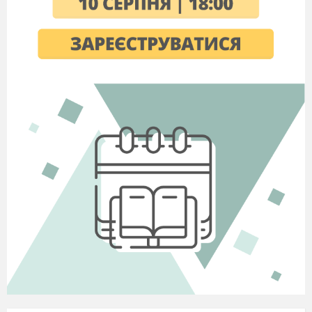
грошей створюють резерв коштів для покриття
раптових витрат або забезпечують життя на
старості.
Форма організації грошового обігу в країні,
що склалася історично та закріплена законом,
називається г
рошовою системою
. Кожна
держава піклується про стабільне
функціонування національної грошової
системи, щоб населення та підприємства могли
вільно користуватися національною валютою
для здійснення розрахунків, накопичення
коштів та отримання позик. Також саме у
грошовому виражені від населення та
підприємств до Державного і місцевих
бюджетів надходять податки, які згодом
перерозподіляються на фінансування