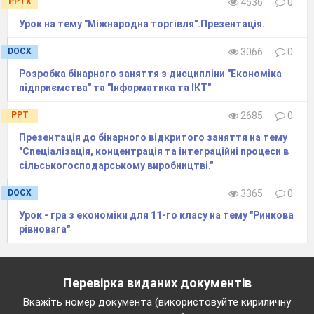
PPTX
4536
0
прямий обмін товарами та послугами);
Урок на тему "Міжнародна торгівля".Презентація.
незручність наявних грошових засобів у
DOCX
3066
0
розрахунках (невикористання банкнот або
Розробка бінарного заняття з дисципліни "Економіка
копійок дрібних номіналів, зростання кількості
підприємства" та "Інформатика та ІКТ"
випадків підробки грошей, складність
PPT
2685
0
розрахунків банкнотами з великою кількістю
нулів).
Презентація до бінарного відкритого заняття на тему
"Спеціалізація, концентрація та інтеграційні процеси в
сільськогосподарському виробництві."
Види грошових реформ
DOCX
3365
0
З міжнародної практики відомо багато видів
Урок - гра з економіки для 11-го класу на тему "Ринкова
рівновага"
грошових реформ. Про основні з них ми
поговоримо зараз.
За масштабами запланованих змін грошової
Перевірка виданих документів
системи країни розрізняють повну та часткову
Вкажіть номер документа (використовуйте кириличну