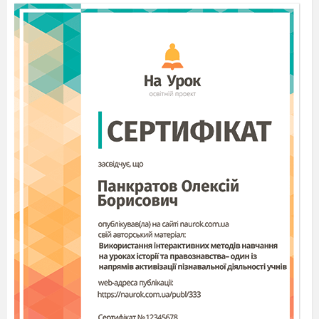
різноманітних державних програм, створення
суспільних благ (наприклад, будівництво доріг
і мостів, фінансування охорони здоров’я,
освіти, науки, армії), виплату державних пенсій
та інших соціальних допомог.
Однією з ознак стабільності грошової системи
є високий рівень довіри населення та фірм до
національних грошей, широке використання їх
у повсякденному житті. Час від часу для
підвищення ефективності функціонування
грошової системи або для вирішення важливих
суспільно-політичних завдань центральні банки
різноманітних країн проводять грошові
реформи.
Запитання до учнів