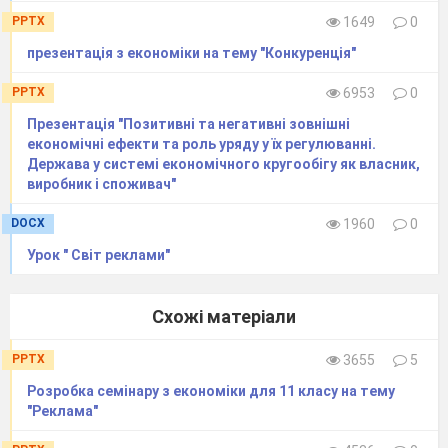
Світова історія показує, що найпоширенішими
PPTX
1649
0
причинами проведення грошових реформ є
презентація з економіки на тему "Конкуренція"
наступні:
поява нової держави, зміна державного
PPTX
6953
0
устрою країни (наприклад, внаслідок розпаду
Презентація "Позитивні та негативні зовнішні
імперій або зміни політичної еліти країни),
економічні ефекти та роль уряду у їх регулюванні.
Держава у системі економічного кругообігу як власник,
об’єднання країн (як у випадку Європейського
виробник і споживач"
Союзу);
DOCX
1960
0
економічні та фінансові кризи, що мають
Урок " Світ реклами"
значні негативні наслідки (втрата довіри
населення до національних грошей,
Схожі матеріали
невиконання національною валютою ключових
функцій грошей, поширення в країні практики
PPTX
3655
5
розрахунків і заощадження коштів у
Розробка семінару з економіки для 11 класу на тему
стабільнішій, іноземній валюті або перехід
"Реклама"
значної кількості розрахунків на бартер –