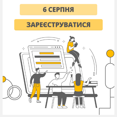
їх спостерігати за змінами у природі,
розвивати в учнів допитливість,
інтерес до навколишнього світу, вчити
правильно і виразно читати вірші,
порівнювати художні твори,
збагачувати словниковий запас,
виховувати любов до природи, до
рідного краю.
Обладнання:
фотоілюстрації, фарби, пензлі,
білий аркуш паперу, різнокольорові
листочки, репродукція картини
І.Остроухова «Золота осінь», грамзапис
музичного твору П.І. Чайковського
«Пори року».
Перебіг уроку
І. Мотивація навчальної діяльності
● забезпечення емоційної готовності