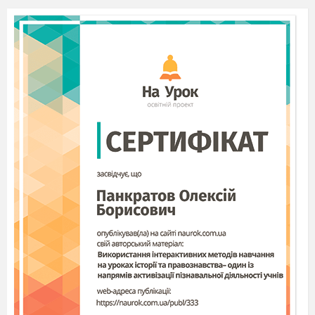
- Сьогодні на уроці нас чекає різноманітна й
дуже цікава робота, тому ви маєте бути
дуже уважними та активними.
Повсюди диво і краса-
дивись і пізнавай:
І дивовижний світ для
себе відкривай.
Прекрасна наша Земля! Тішать око
золотисті ниви, зелені гаї, голубі ріки й озера.
Природа для нас – це джерело життя , мудрості
й краси. Вона постійно змінюється, вражає нас
своїм розмаїттям і багатством. Неймовірно
цікавий, захоплюючий світ природи завжди
надихай людей глибше пізнавати його.
Художники передають красу природи,
малюючи картини фарбами. Композитори цю