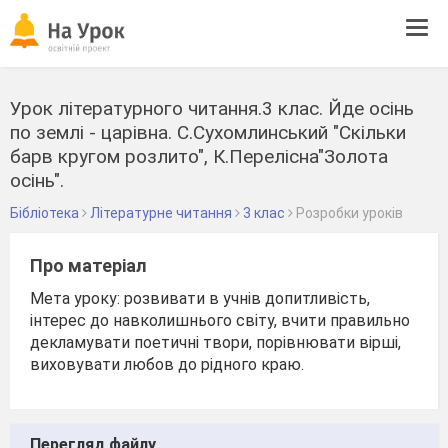
Tog
navi
Урок літературного читання.3 клас. Йде осінь
по землі - царівна. С.Сухомлинський "Скільки
барв кругом розлито", К.Перелісна"Золота
осінь".
Бібліотека
Літературне читання
3 клас
Розробки уроків
Про матеріал
Мета уроку: розвивати в учнів допитливість,
інтерес до навколишнього світу, вчити правильно
декламувати поетичні твори, порівнювати вірші,
виховувати любов до рідного краю.
Перегляд файлу