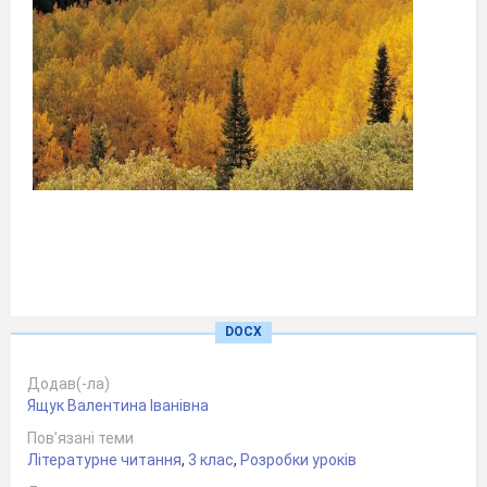
DOCX
Додав(-ла)
3 клас
Ящук Валентина Іванівна
Урок читання
Пов’язані теми
Літературне читання
,
3 клас
,
Розробки уроків
Тема:
Вступ до