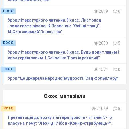
теми і відповідь на запитання підручника
DOCX
2819
0
.
На що вам радять звернути увагу?
Урок літературного читання.3 клас. Листопад
-золотиста віхола. К.Перелісна "Осінні танці",
Прочитайте.
М.Сингаївський"Осіння гра".
Робота над віршем С. Сухомлинського «Скільки
барв кругом розлито».
DOCX
2033
5
● Читання вірша учителем.
Урок літературного читання.3 клас. Будь допитливим і
спостережливим. І.Сенченко"Пастіх рогатий".
- Послухайте уважно вірш і скажіть, яку осінь
описано в ньому?
DOC
1571
0
● Лексична робота. Зясування
Урок "До джерела народної мудрості. Сад фольклору."
значення слів.
/На аркуші паперу записано тлумачення слів/
Схожі матеріали
Пурпур – темно-червоний або яскраво-
червоний колір.
PPTX
21049
5
Охра –
жовтого кольору.
Презентація до уроку з літературного читання 3-го
Просинь – домішка синього.
класу на тему: "Леонід Глібов «Коник-стрибунець»".