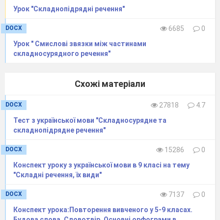
Урок "Складнопідрядні речення"
DOCX
6685
0
Урок " Смислові звязки між частинами
складносурядного речення"
Схожі матеріали
DOCX
27818
4.7
Тест з української мови "Складносурядне та
складнопідрядне речення"
DOCX
15286
0
Конспект уроку з української мови в 9 класі на тему
"Складні речення, їх види"
DOCX
7137
0
Конспект урока:Повторення вивченого у 5-9 класах.
Будова слова. Словотвір. Основні орфограми в