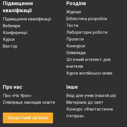
Підвищення
Розділи
кваліфікації
Журнал
Бібліотека розробок
Підвищення кваліфікації
Тести
Вебінари
Лабораторні роботи
Конференції
Проєкти
Курси
Конкурси
Вектор
Олімпіади
Штучний інтелект для
вчителів
Курси англійської мови
Про нас
Інше
Про «На Урок»
Вхід для учнів (naurok.ua)
Співпраця закладів освіти
Матеріали до свят
Конкурс «Фантастична
п’ятірка»
Зворотний зв'язок