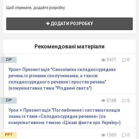
Щоб отримати, додайте розробку
ДОДАТИ РОЗРОБКУ
Рекомендовані матеріали
ZIP
9471
0
Урок+ Презентація "Синоніміка складносурядних
речень із різними сполучниками, а також
складносурядного речення і простих речень"
(комунікативна тема "Різдвяні свята")
ZIP
3188
0
Урок + Презентація "Поглиблення і систематизація
знань із теми «Складносурядне речення» (за
комунікативною темою «Цікаві факти про Україну»)
PPT
1060
0