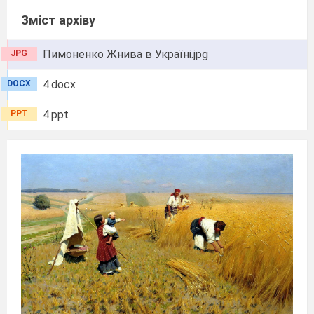
Зміст архіву
Пимоненко Жнива в Україні.jpg
JPG
4.docx
DOCX
4.ppt
PPT