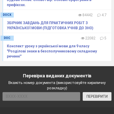
префіксах.
DOCX
84442
4.7
ЗБІРНИК ЗАВДАНЬ ДЛЯ ПРАКТИЧНИХ РОБІТ З
УКРАЇНСЬКОЇ МОВИ (ПІДГОТОВКА УЧНІВ ДО ЗНО)
DOC
22082
5
Конспект уроку з української мови для 9 класу
"Розділові знаки в безсполучниковому складному
реченні"
Перевірка виданих документів
Вкажіть номер документа (використовуйте кириличну
розкладку)
ПЕРЕВІРИТИ