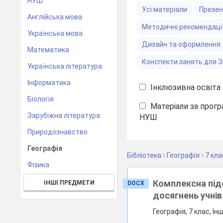
НУШ
Усі матеріали
Презен
Англійська мова
Методичні рекомендаці
Українська мова
Дизайн та оформлення
Математика
Конспекти занять для 
Українська література
Інформатика
Інклюзивна освіта
Біологія
Матеріали за прогр
Зарубіжна література
НУШ
Природознавство
Географія
Бібліотека
Географія
7 кла
Фізика
Комплексна підс
ІНШІ ПРЕДМЕТИ
DOCX
досягнень учнів
Географія, 7 клас, Ін