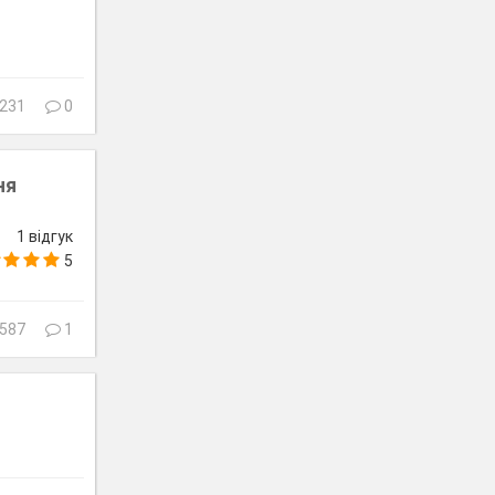
231
0
ня
1 відгук
5
587
1