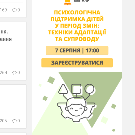
169
0
ня.
вання
264
0
205
0