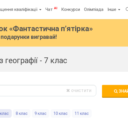
AI
щення кваліфікації
Чат
Конкурси
Олімпіада
Інше
бок
«Фантастична п’ятірка»
подарунки вигравай!
з географії - 7 клас
очистити
ЗНА
 клас
8 клас
9 клас
10 клас
11 клас