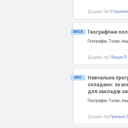
Додав(-ла)
Стешенко
Географічне пол
DOCX
Географія, 7 клас, Ін
Додав(-ла)
Лещук Л.
Навчальна прогр
DOC
складено: за м
для закладів за
Географія, 7 клас, Ін
Додав(-ла)
Гринько 