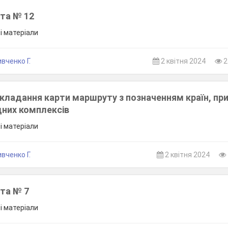
та № 12
ші матеріали
вченко Г.
2 квітня 2024
2
кладання карти маршруту з позначенням країн, пр
одних комплексів
ші матеріали
вченко Г.
2 квітня 2024
та № 7
ші матеріали