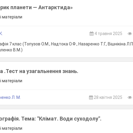
рик планети — Антарктида»
ші матеріали
К.
4 травня 2025
фія 7 клас (Топузов О.М., Надтока О.Ф., Назаренко Т.Г., Вішнікіна Л.П.
ленко В.М.)
а .Тест на узагальнення знань.
ші матеріали
енко Л. М.
28 квітня 2025
ографія. Тема: "Клімат. Води суходолу".
ші матеріали