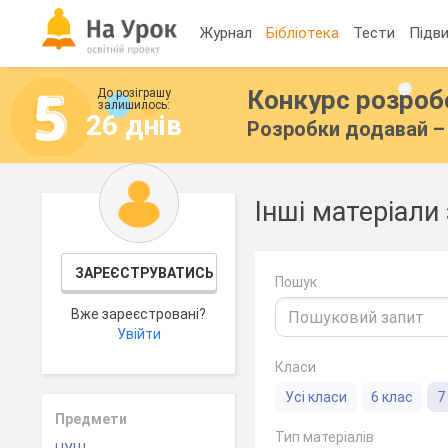
Журнал
Бібліотека
Тести
Підви
Конкурс розро
До розіграшу
залишилось:
26 днів
Розробки додавай – 
Інші матеріали 
ЗАРЕЄСТРУВАТИСЬ
Пошук
Вже зареєстровані?
Увійти
Класи
Усі класи
6 клас
7
Предмети
Тип матеріалів