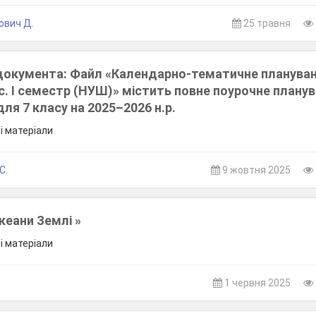
ович Д.
25 травня
документа: Файл «Календарно-тематичне плануван
ас. І семестр (НУШ)» містить повне поурочне плану
для 7 класу на 2025–2026 н.р.
ші матеріали
С.
9 жовтня 2025
кеани Землі »
ші матеріали
1 червня 2025