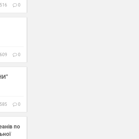
516
0
609
0
НИ"
585
0
еанів по
ьної