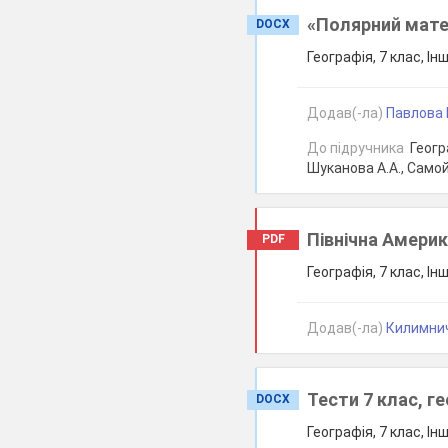
«Полярний мате
DOCX
Географія, 7 клас, Ін
Додав(-ла)
Павлова 
До підручника
Геогра
Шуканова А.А., Самой
Північна Америк
PDF
Географія, 7 клас, Ін
Додав(-ла)
Килимнич
Тести 7 клас, ге
DOCX
Географія, 7 клас, Ін