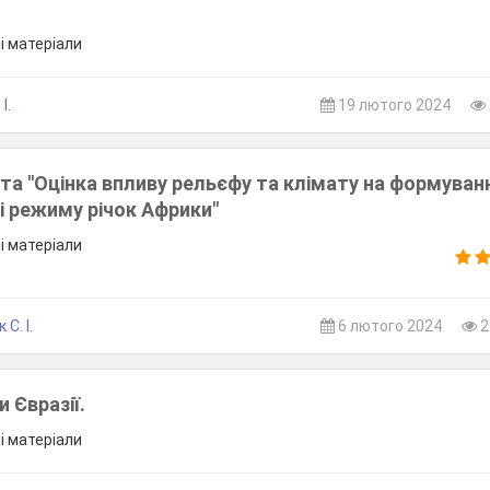
ші матеріали
І.
19 лютого 2024
та "Оцінка впливу рельєфу та клімату на формуван
 і режиму річок Африки"
ші матеріали
С. І.
6 лютого 2024
2
 Євразії.
ші матеріали