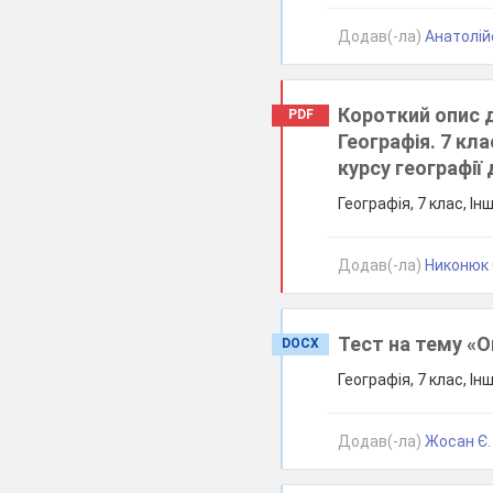
Додав(-ла)
Анатолій
Короткий опис 
PDF
Географія. 7 кл
курсу географії 
Географія, 7 клас, Ін
Додав(-ла)
Никонюк 
Тест на тему «О
DOCX
Географія, 7 клас, Ін
Додав(-ла)
Жосан Є.