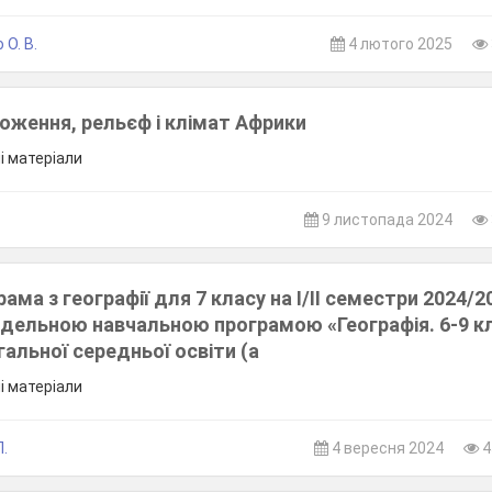
 О. В.
4 лютого 2025
оження, рельєф і клімат Африки
ші матеріали
9 листопада 2024
ама з географії для 7 класу на І/ІІ семестри 2024/2
одельною навчальною програмою «Географія. 6-9 к
гальної середньої освіти (а
ші матеріали
Л.
4 вересня 2024
4