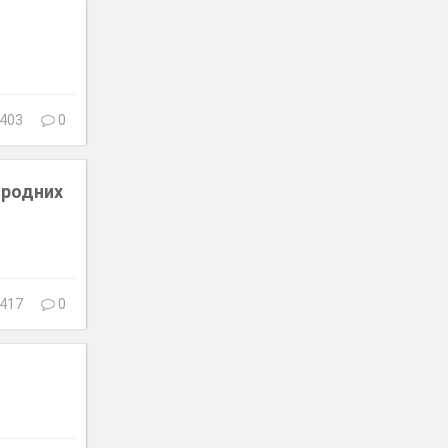
403
0
иродних
417
0