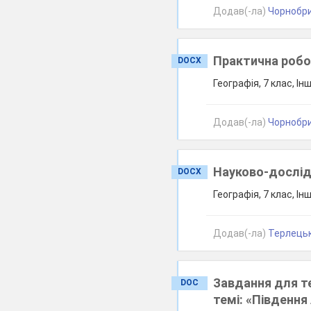
Додав(-ла)
Чорнобри
Практична робо
DOCX
Географія, 7 клас, Ін
Додав(-ла)
Чорнобри
Науково-дослі
DOCX
Географія, 7 клас, Ін
Додав(-ла)
Терлецьк
Завдання для те
DOC
темі: «Південня