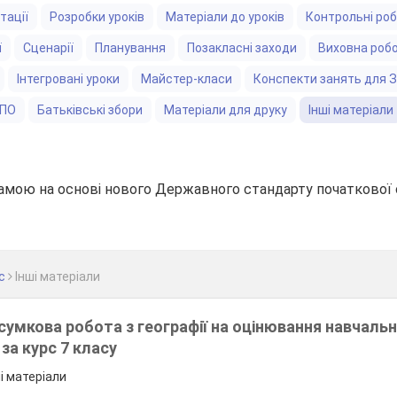
тації
Розробки уроків
Матеріали до уроків
Контрольні ро
ї
Сценарії
Планування
Позакласні заходи
Виховна роб
Інтегровані уроки
Майстер-класи
Конспекти занять для 
ЗПО
Батьківські збори
Матеріали для друку
Інші матеріали
амою на основі нового Державного стандарту початкової 
с
Інші матеріали
умкова робота з географії на оцінювання навчаль
 за курс 7 класу
ші матеріали