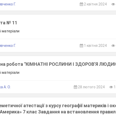
вченко Г.
2 квітня 2024
та № 11
ші матеріали
вченко Г.
1 квітня 2024
дна робота "КІМНАТНІ РОСЛИНИ І ЗДОРОВ’Я ЛЮДИ
ші матеріали
а А. О.
28 лютого 2024
1
метичної атестації з курсу географії материків і ок
 Америка» 7 клас Завдання на встановлення правил