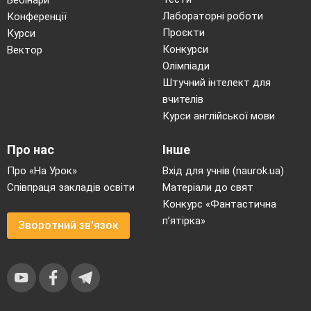
Вебінари
Лабораторні роботи
Конференції
Проєкти
Курси
Конкурси
Вектор
Олімпіади
Штучний інтелект для
вчителів
Курси англійської мови
Про нас
Інше
Про «На Урок»
Вхід для учнів (naurok.ua)
Співпраця закладів освіти
Матеріали до свят
Конкурс «Фантастична
п’ятірка»
Зворотний зв'язок