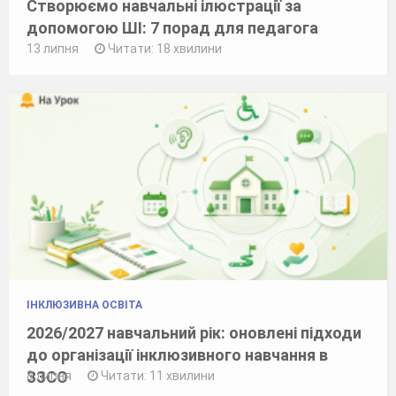
Створюємо навчальні ілюстрації за
допомогою ШІ: 7 порад для педагога
13 липня
Читати: 18 хвилини
ІНКЛЮЗИВНА ОСВІТА
2026/2027 навчальний рік: оновлені підходи
до організації інклюзивного навчання в
ЗЗСО
8 липня
Читати: 11 хвилини