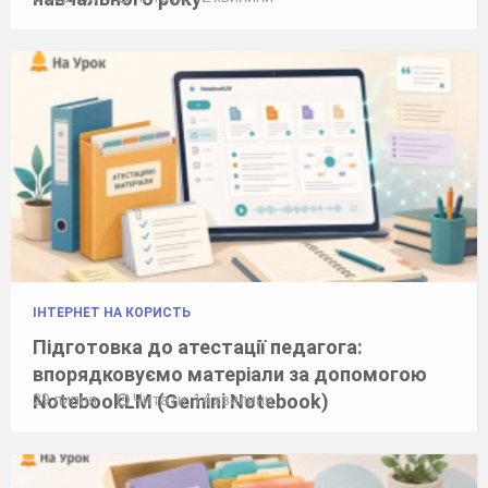
ІНТЕРНЕТ НА КОРИСТЬ
Підготовка до атестації педагога:
впорядковуємо матеріали за допомогою
NotebookLM (Gemini Notebook)
29 липня
Читати: 14 хвилини