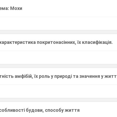
Тема: Мохи
характеристика покритонасінних, їх класифікація.
тність амфібій, їх роль у природі та значення у жит
особливості будови, способу життя