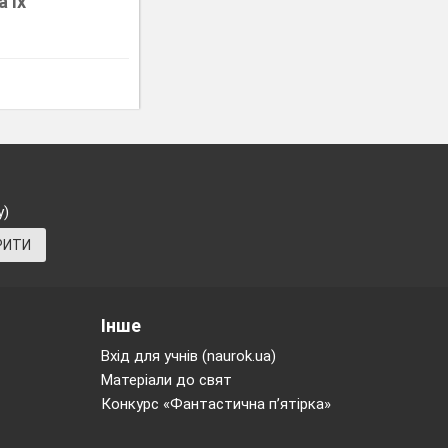
 їх
у)
РИТИ
Інше
Вхід для учнів (naurok.ua)
Матеріали до свят
Конкурс «Фантастична п’ятірка»