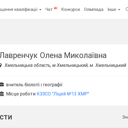
AI
щення кваліфікації
Чат
Конкурси
Олімпіада
Інше
Лавренчук Олена Миколаївна
Хмельницька область, м.Хмельницький, м. Хмельницький
вчитель біології і географії
Місце роботи
КЗЗСО "Ліцей №13 ХМР"
ести
Зн