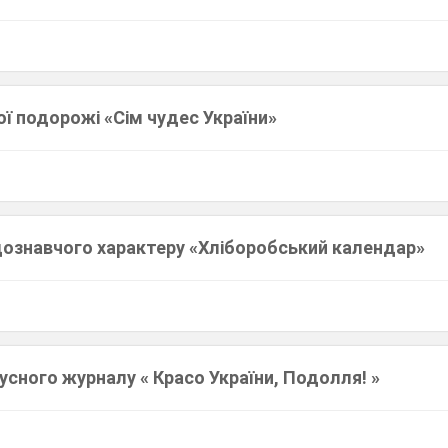
ї подорожі «Сім чудес України»
дознавчого характеру «Хліборобський календар»
усного журналу « Красо України, Подолля! »