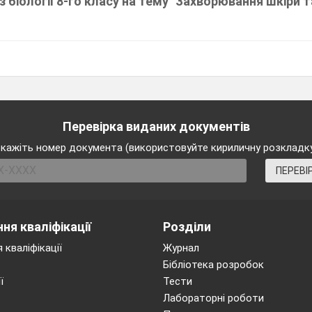
 біології 8-го класу на тему "Захворювання шкіри та
Перевірка виданих документів
кажіть номер документа (використовуйте кириличну розкладк
ПЕРЕВІ
ня кваліфікації
Розділи
 кваліфікації
Журнал
Бібліотека розробок
ї
Тести
Лабораторні роботи