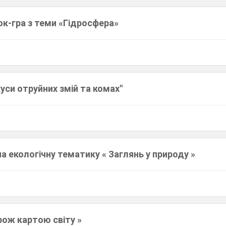
ок-гра з теми «Гідросфера»
куси отруйних змій та комах"
на екологічну тематику « Заглянь у природу »
рож картою світу »