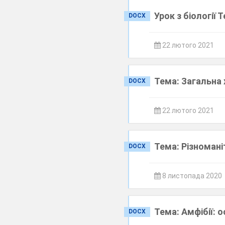
Урок з біології 
DOCX
22 лютого 2021
Тема: Загальна 
DOCX
22 лютого 2021
Тема: Різномані
DOCX
8 листопада 2020
Тема: Амфібії: 
DOCX