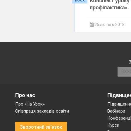
Конспект уроку з
DOCX
профілактика».
26 лютого 2018
В
Про нас
Підвищен
Про «На Урок»
Підвищення
Співпраця закладів освіти
Вебінари
Конференці
Курси
Зворотний зв'язок