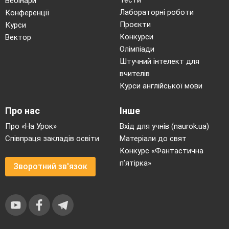
Тести
Вебінари
Лабораторні роботи
Конференції
Проєкти
Курси
Конкурси
Вектор
Олімпіади
Штучний інтелект для
вчителів
Курси англійської мови
Про нас
Інше
Про «На Урок»
Вхід для учнів (naurok.ua)
Співпраця закладів освіти
Матеріали до свят
Конкурс «Фантастична
п’ятірка»
Зворотний зв'язок