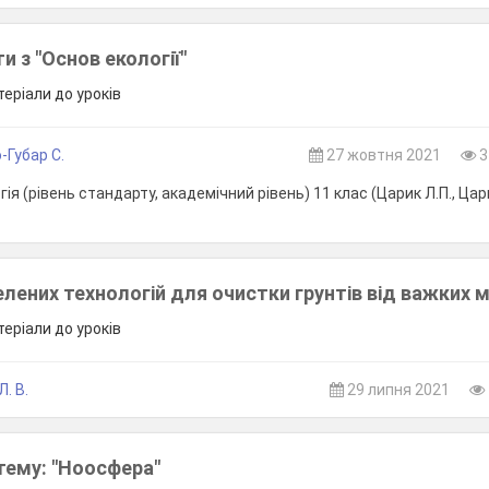
и з "Основ екології"
теріали до уроків
-Губар С.
27 жовтня 2021
3
ія (рівень стандарту, академічний рівень) 11 клас (Царик Л.П., Цари
лених технологій для очистки грунтів від важких 
теріали до уроків
. В.
29 липня 2021
тему: "Ноосфера"