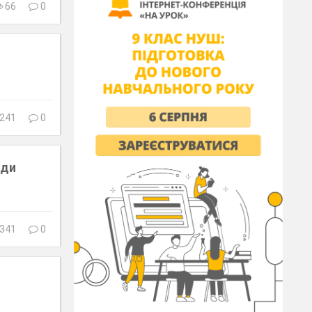
66
0
241
0
иди
341
0