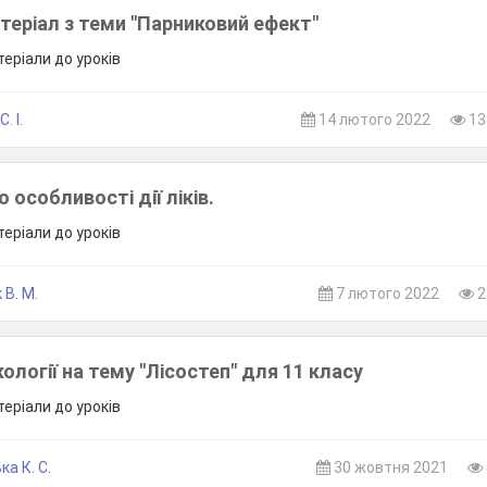
теріал з теми "Парниковий ефект"
теріали до уроків
. І.
14 лютого 2022
13
о особливості дії ліків.
теріали до уроків
 В. М.
7 лютого 2022
2
кології на тему "Лісостеп" для 11 класу
теріали до уроків
а К. С.
30 жовтня 2021