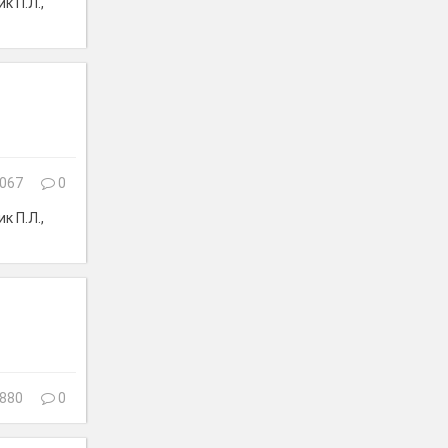
к П.Л.,
067
0
к П.Л.,
880
0