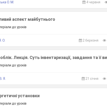
ька О. М.
4 червня
жливий аспект майбутнього
теріали до уроків
. О.
2 березня
блік. Лекція. Суть інвентаризації, завдання та її в
теріали до уроків
. Я.
21 січня
ргетичні установки
теріали до уроків