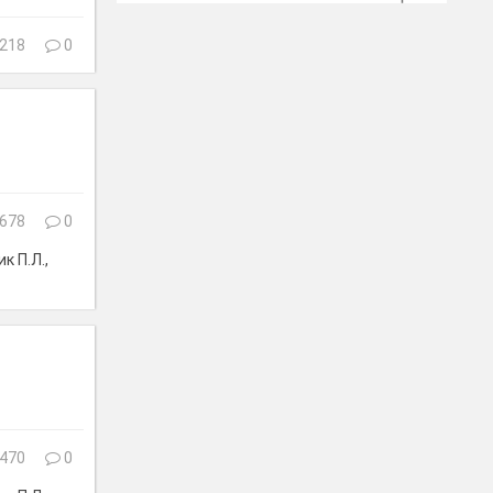
218
0
678
0
к П.Л.,
470
0