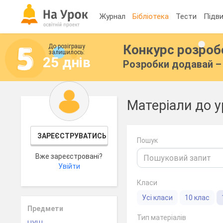
Журнал
Бібліотека
Тести
Підви
Конкурс розро
До розіграшу
залишилось:
25 днів
Розробки додавай – 
Матеріали до ур
ЗАРЕЄСТРУВАТИСЬ
Пошук
Вже зареєстровані?
Увійти
Класи
Усі класи
10 клас
Предмети
Тип матеріалів