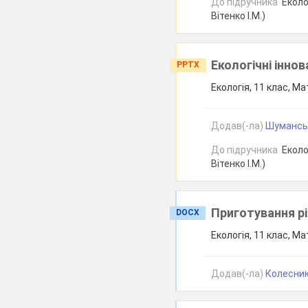
До підручника
Еколог
Вітенко І.М.)
Екологічні іннов
PPTX
Екологія, 11 клас, Ма
Додав(-ла)
Шуманськ
До підручника
Еколог
Вітенко І.М.)
Приготування рі
DOCX
Екологія, 11 клас, Ма
Додав(-ла)
Колесник