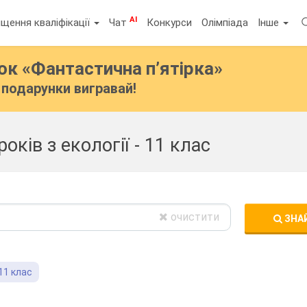
AI
щення кваліфікації
Чат
Конкурси
Олімпіада
Інше
бок
«Фантастична п’ятірка»
подарунки вигравай!
оків з екології - 11 клас
очистити
ЗНА
11 клас