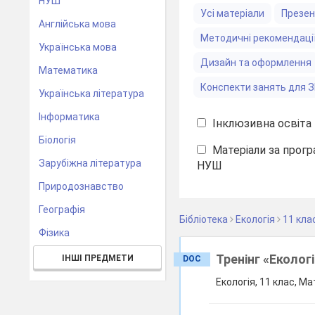
НУШ
Усі матеріали
Презен
Англійська мова
Методичні рекомендаці
Українська мова
Дизайн та оформлення
Математика
Конспекти занять для 
Українська література
Інформатика
Інклюзивна освіта
Біологія
Матеріали за прогр
Зарубіжна література
НУШ
Природознавство
Географія
Бібліотека
Екологія
11 кла
Фізика
Тренінг «Еколог
ІНШІ ПРЕДМЕТИ
DOC
Екологія, 11 клас, Ма