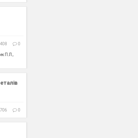
408
0
к П.Л.,
металів
706
0