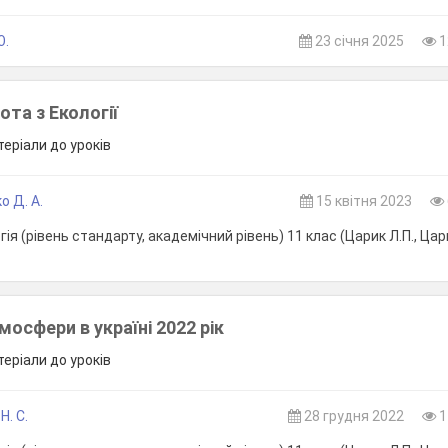
Ю.
23 січня 2025
1
та з Екології
теріали до уроків
о Д. А.
15 квітня 2023
ія (рівень стандарту, академічний рівень) 11 клас (Царик Л.П., Цари
осфери в україні 2022 рік
теріали до уроків
Н. С.
28 грудня 2022
1