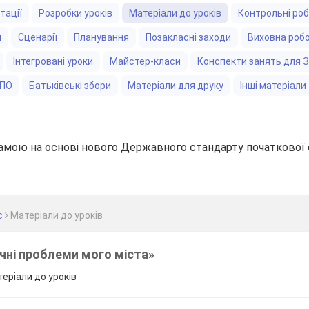
тації
Розробки уроків
Матеріали до уроків
Контрольні ро
ї
Сценарії
Планування
Позакласні заходи
Виховна роб
Інтегровані уроки
Майстер-класи
Конспекти занять для 
ЗПО
Батьківські збори
Матеріали для друку
Інші матеріали
амою на основі нового Державного стандарту початкової 
с
Матеріали до уроків
ічні проблеми мого міста»
теріали до уроків