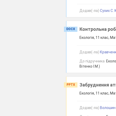
Додав(-ла)
Сухих С. 
Контрольна робо
DOCX
Екологія, 11 клас, Ма
Додав(-ла)
Кравченк
До підручника
Еколог
Вітенко І.М.)
Забруднення атм
PPTX
Екологія, 11 клас, Ма
Додав(-ла)
Волошин 