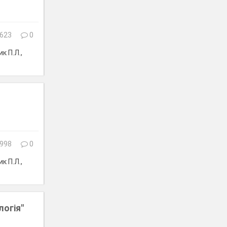
623
0
к П.Л.,
998
0
к П.Л.,
логія"