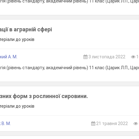
ія (рівень стандарту, академічний рівень) 11 клас (Царик Л.П., Цари
ації в аграрній сфері
теріали до уроків
ий А. М.
3 листопада 2022
1
ія (рівень стандарту, академічний рівень) 11 клас (Царик Л.П., Цари
зних форм з рослинної сировини.
теріали до уроків
 В. М.
21 травня 2022