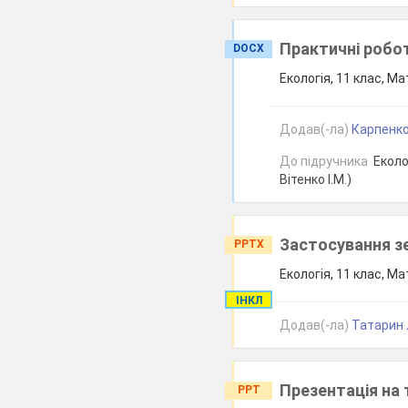
Практичні робот
DOCX
Екологія, 11 клас, Ма
Додав(-ла)
Карпенко
До підручника
Еколог
Вітенко І.М.)
Застосування зе
PPTX
Екологія, 11 клас, Ма
ІНКЛ
Додав(-ла)
Татарин Л
Презентація на 
PPT