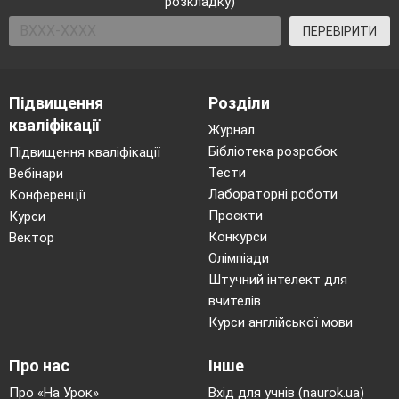
розкладку)
ПЕРЕВІРИТИ
Підвищення
Розділи
кваліфікації
Журнал
Бібліотека розробок
Підвищення кваліфікації
Тести
Вебінари
Лабораторні роботи
Конференції
Проєкти
Курси
Конкурси
Вектор
Олімпіади
Штучний інтелект для
вчителів
Курси англійської мови
Про нас
Інше
Про «На Урок»
Вхід для учнів (naurok.ua)