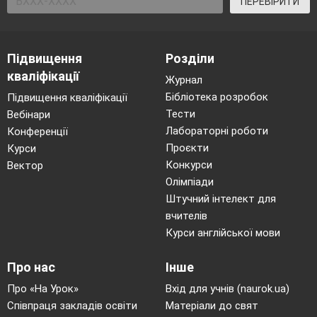
ПЕРЕВІРИТИ
Підвищення
Розділи
кваліфікації
Журнал
Бібліотека розробок
Підвищення кваліфікації
Тести
Вебінари
Лабораторні роботи
Конференції
Проєкти
Курси
Конкурси
Вектор
Олімпіади
Штучний інтелект для
вчителів
Курси англійської мови
Про нас
Інше
Про «На Урок»
Вхід для учнів (naurok.ua)
Співпраця закладів освіти
Матеріали до свят