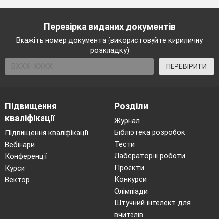
Перевірка виданих документів
Вкажіть номер документа (використовуйте кириличну
розкладку)
ПЕРЕВІРИТИ
Підвищення
Розділи
кваліфікації
Журнал
Бібліотека розробок
Підвищення кваліфікації
Тести
Вебінари
Лабораторні роботи
Конференції
Проєкти
Курси
Конкурси
Вектор
Олімпіади
Штучний інтелект для
вчителів