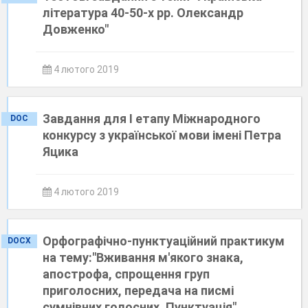
література 40-50-х рр. Олександр
Довженко"
4 лютого 2019
Завдання для І етапу Міжнародного
DOC
конкурсу з української мови імені Петра
Яцика
4 лютого 2019
Орфографічно-пунктуаційний практикум
DOCX
на тему:"Вживання м'якого знака,
апострофа, спрощення груп
приголосних, передача на писмі
сумнівних голосних. Пунктуація"