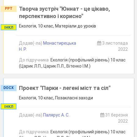
Творча зустріч "Юннат - це цікаво,
PPT
перспективно і корисно"
Екологія, 10 клас, Матеріали до уроків
ІНКЛ
Додав(-ла)
Монастирецька
3 листопада
Н. Р.
2022
До підручника
Екологія (профільний рівень) 10 клас
(Царик Л.П., Царик П.Л., Вітенко І.М.)
Проект "Парки - легені міст та сіл"
DOCX
Екологія, 10 клас, Позакласні заходи
ІНКЛ
Додав(-ла)
Палярус А. С.
31 березня
2022
До підручника
Екологія (профільний рівень) 10 клас