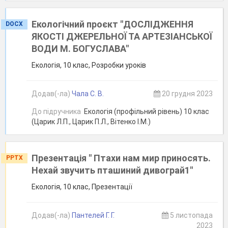
Екологічний проєкт "ДОСЛІДЖЕННЯ
DOCX
ЯКОСТІ ДЖЕРЕЛЬНОЇ ТА АРТЕЗІАНСЬКОЇ
ВОДИ М. БОГУСЛАВА"
Екологія, 10 клас, Розробки уроків
Додав(-ла)
Чала С. В.
20 грудня 2023
До підручника
Екологія (профільний рівень) 10 клас
(Царик Л.П., Царик П.Л., Вітенко І.М.)
Презентація " Птахи нам мир приносять.
PPTX
Нехай звучить пташиний дивограй1"
Екологія, 10 клас, Презентації
Додав(-ла)
Пантелей Г. Г.
5 листопада
2023