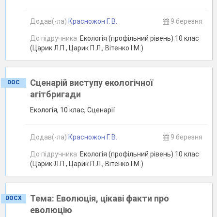
Додав(-ла)
Красножон Г. В.
9 березня
До підручника
Екологія (профільний рівень) 10 клас
(Царик Л.П., Царик П.Л., Вітенко І.М.)
Сценарій виступу екологічної
DOC
агітбригади
Екологія, 10 клас, Сценарії
Додав(-ла)
Красножон Г. В.
9 березня
До підручника
Екологія (профільний рівень) 10 клас
(Царик Л.П., Царик П.Л., Вітенко І.М.)
Тема: Еволюція, цікаві факти про
DOCX
еволюцію