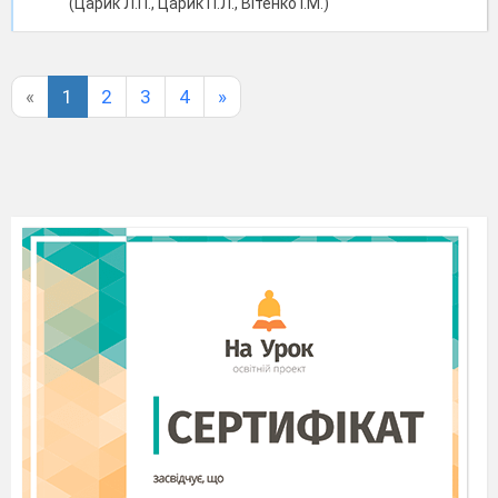
(Царик Л.П., Царик П.Л., Вітенко І.М.)
«
1
2
3
4
»