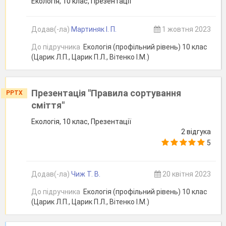
Екологія, 10 клас, Презентації
Додав(-ла)
Мартиняк І. П.
1 жовтня 2023
До підручника
Екологія (профільний рівень) 10 клас
(Царик Л.П., Царик П.Л., Вітенко І.М.)
Презентація "Правила сортування
PPTX
сміття"
Екологія, 10 клас, Презентації
2 відгука
5
Додав(-ла)
Чиж Т. В.
20 квітня 2023
До підручника
Екологія (профільний рівень) 10 клас
(Царик Л.П., Царик П.Л., Вітенко І.М.)