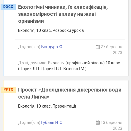
Екологічні чинники, їх класифікація,
DOCX
закономірності впливу на живі
орнанізми
Екологія, 10 клас, Розробки уроків
Додав(-ла)
Бандура Ю.
27 березня
2023
До підручника
Екологія (профільний рівень) 10 клас
(Царик Л.П., Царик П.Л., Вітенко І.М.)
Проєкт «Дослідження джерельної води
PPTX
села Липча»
Екологія, 10 клас, Презентації
Додав(-ла)
Губаль Н. С.
13 березня
2023