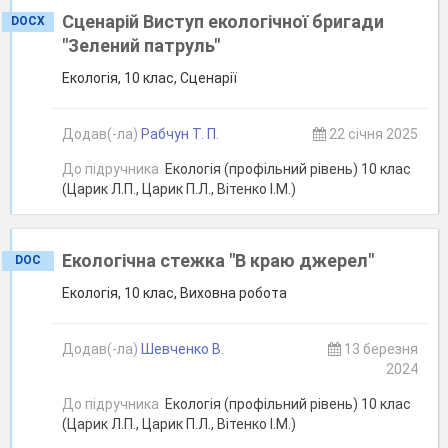
Сценарій Виступ екологічної бригади
DOCX
"Зелений патруль"
Екологія, 10 клас, Сценарії
Додав(-ла)
Рабчун Т. П.
22 січня 2025
До підручника
Екологія (профільний рівень) 10 клас
(Царик Л.П., Царик П.Л., Вітенко І.М.)
Екологічна стежка "В краю джерел"
DOC
Екологія, 10 клас, Виховна робота
Додав(-ла)
Шевченко В.
13 березня
2024
До підручника
Екологія (профільний рівень) 10 клас
(Царик Л.П., Царик П.Л., Вітенко І.М.)