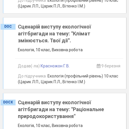
До підручника
Екологія (профільний рівень) 10 клас
(Царик Л.П., Царик П.Л., Вітенко І.М.)
Сценарій виступу екологічної
DOC
агітбригади на тему: "Клімат
змінюється. Твої дії".
Екологія, 10 клас, Виховна робота
Додав(-ла)
Красножон Г. В.
9 березня
До підручника
Екологія (профільний рівень) 10 клас
(Царик Л.П., Царик П.Л., Вітенко І.М.)
Сценарій виступу екологічної
DOCX
агітбригади на тему: "Раціональне
природокористування"
Екологія, 10 клас, Виховна робота