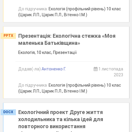
До підручника
Екологія (профільний рівень) 10 клас
(Царик Л.П., Царик П.Л., Вітенко І.М.)
Презентація: Екологічна стежка «Моя
PPTX
маленька Батьківщина»
Екологія, 10 клас, Презентації
Додав(-ла)
Антоненко Г.
1 листопада
2023
До підручника
Екологія (профільний рівень) 10 клас
(Царик Л.П., Царик П.Л., Вітенко І.М.)
Екологічний проект Друге життя
DOCX
холодильника та кілька ідей для
повторного використання