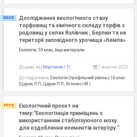
Дослідження екологічного стану
DOCX
торфовищ та хімічного складу торфів з
родовищ у селах Язлівчик , Берлин та на
території заповідного урочища «Кемпа»
Екологія, 10 клас, Інші матеріали
Додав(-ла)
Мартиняк І. П.
1 жовтня 2023
До підручника
Екологія (профільний рівень) 10 клас
(Царик Л.П., Царик П.Л., Вітенко І.М.)
Екологічний проєкт на
PPTX
тему:"Екологізація приміщень з
використанням стабілізуючого моху
для оздоблення елементів інтер'єру "