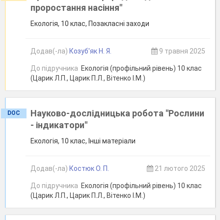
проростання насіння"
Екологія, 10 клас, Позакласні заходи
Додав(-ла)
Козуб'як Н. Я.
9 травня 2025
До підручника
Екологія (профільний рівень) 10 клас
(Царик Л.П., Царик П.Л., Вітенко І.М.)
Науково-дослідницька робота "Рослини
DOC
- індикатори"
Екологія, 10 клас, Інші матеріали
Додав(-ла)
Костюк О. П.
21 лютого 2025
До підручника
Екологія (профільний рівень) 10 клас
(Царик Л.П., Царик П.Л., Вітенко І.М.)