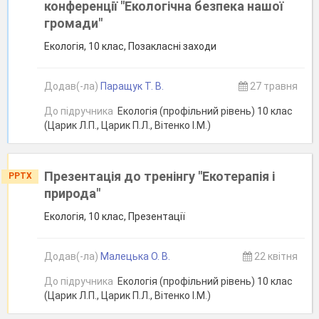
конференції "Екологічна безпека нашої
громади"
Екологія, 10 клас, Позакласні заходи
Додав(-ла)
Паращук Т. В.
27 травня
До підручника
Екологія (профільний рівень) 10 клас
(Царик Л.П., Царик П.Л., Вітенко І.М.)
Презентація до тренінгу "Екотерапія і
PPTX
природа"
Екологія, 10 клас, Презентації
Додав(-ла)
Малецька О. В.
22 квітня
До підручника
Екологія (профільний рівень) 10 клас
(Царик Л.П., Царик П.Л., Вітенко І.М.)