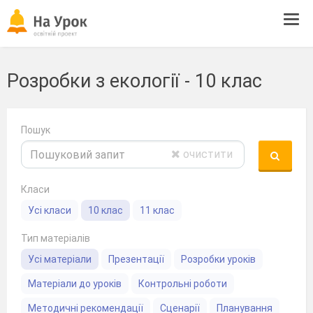
Tog
navi
Розробки з екології - 10 клас
Пошук
очистити
Класи
Усі класи
10 клас
11 клас
Тип матеріалів
Усі матеріали
Презентації
Розробки уроків
Матеріали до уроків
Контрольні роботи
Методичні рекомендації
Сценарії
Планування