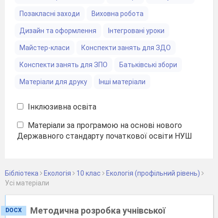
Позакласні заходи
Виховна робота
Дизайн та оформлення
Інтегровані уроки
Майстер-класи
Конспекти занять для ЗДО
Конспекти занять для ЗПО
Батьківські збори
Матеріали для друку
Інші матеріали
Інклюзивна освіта
Матеріали за програмою на основі нового
Державного стандарту початкової освіти НУШ
Бібліотека
Екологія
10 клас
Екологія (профільний рівень)
Уcі матеріали
Методична розробка учнівської
DOCX