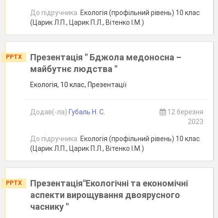
До підручника
Екологія (профільний рівень) 10 клас
(Царик Л.П., Царик П.Л., Вітенко І.М.)
Презентація " Бджола медоносна –
PPTX
майбутнє людства "
Екологія, 10 клас, Презентації
Додав(-ла)
Губаль Н. С.
12 березня
2023
До підручника
Екологія (профільний рівень) 10 клас
(Царик Л.П., Царик П.Л., Вітенко І.М.)
Презентація"Екологічні та економічні
PPTX
аспекти вирощування двоярусного
часнику "