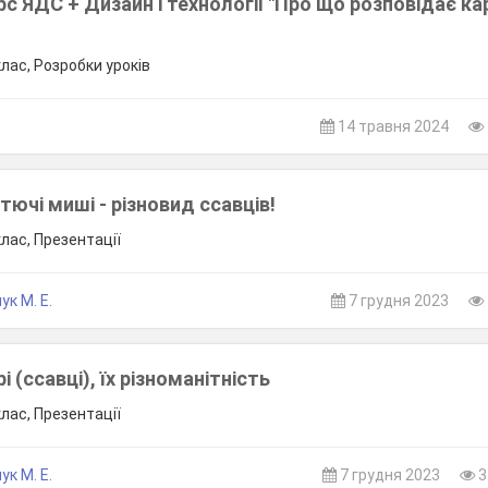
рс ЯДС + Дизайн і технології "Про що розповідає ка
клас, Розробки уроків
.
14 травня 2024
тючі миші - різновид ссавців!
клас, Презентації
ук М. Е.
7 грудня 2023
і (ссавці), їх різноманітність
клас, Презентації
ук М. Е.
7 грудня 2023
3