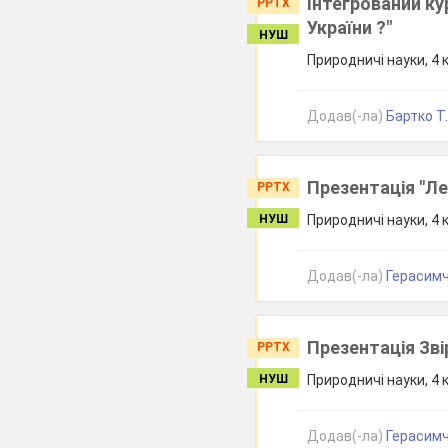
Інтегрований ку
PPTX
України ?"
НУШ
Природничі науки, 4 
Додав(-ла)
Бартко Т
Презентація "Ле
PPTX
НУШ
Природничі науки, 4 
Додав(-ла)
Герасимч
Презентація Звір
PPTX
НУШ
Природничі науки, 4 
Додав(-ла)
Герасимч