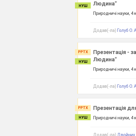
Людина"
НУШ
Природничі науки, 4 
Додав(-ла)
Голуб О. А
Презентація - з
PPTX
Людина"
НУШ
Природничі науки, 4 
Додав(-ла)
Голуб О. А
Презентація дл
PPTX
НУШ
Природничі науки, 4 
Додав(-ла)
Двойних Г