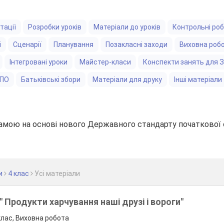
тації
Розробки уроків
Матеріали до уроків
Контрольні ро
ї
Сценарії
Планування
Позакласні заходи
Виховна роб
Інтегровані уроки
Майстер-класи
Конспекти занять для 
ЗПО
Батьківські збори
Матеріали для друку
Інші матеріали
амою на основі нового Державного стандарту початкової 
и
4 клас
Уcі матеріали
" Продукти харчування наші друзі і вороги"
клас, Виховна робота