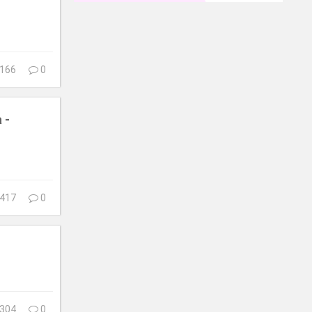
166
0
 -
417
0
304
0