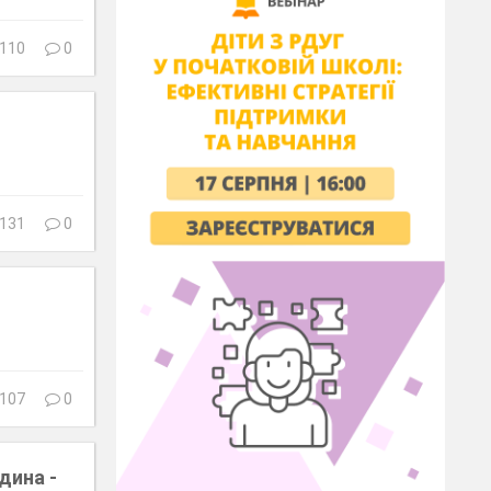
110
0
131
0
107
0
дина -