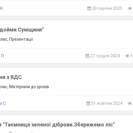
Н.
20 серпня 2025
одойми Сумщини"
клас, Презентації
 П.
27 грудня 2024
1
ня з ЯДС
клас, Матеріали до уроків
о С.
31 жовтня 2024
я "Таємниця зеленої діброви.Збережемо ліс"