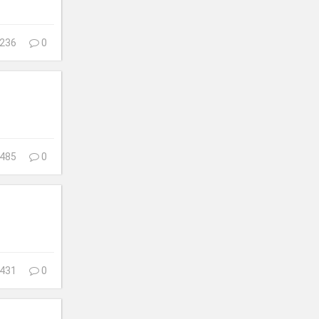
236
0
485
0
431
0