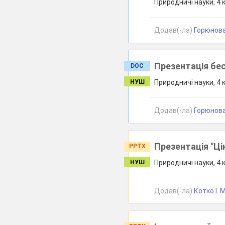
Природничі науки, 4 
Додав(-ла)
Горюнова
Презентація бе
DOC
НУШ
Природничі науки, 4 
Додав(-ла)
Горюнова
Презентація "Ці
PPTX
НУШ
Природничі науки, 4 
Додав(-ла)
Котко І. М