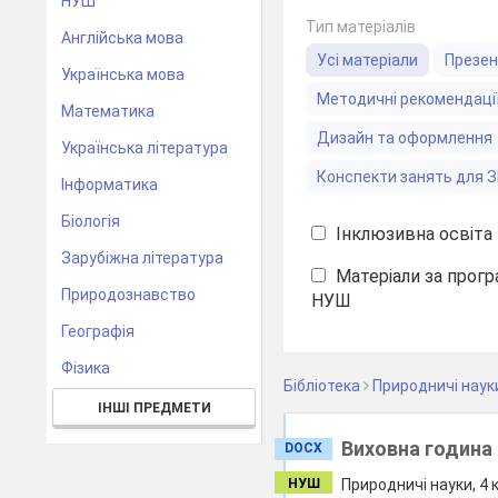
НУШ
Тип матеріалів
Англійська мова
Усі матеріали
Презен
Українська мова
Методичні рекомендаці
Математика
Дизайн та оформлення
Українська література
Конспекти занять для 
Інформатика
Біологія
Інклюзивна освіта
Зарубіжна література
Матеріали за прогр
Природознавство
НУШ
Географія
Фізика
Бібліотека
Природничі наук
ІНШІ ПРЕДМЕТИ
Виховна година 
DOCX
НУШ
Природничі науки, 4 