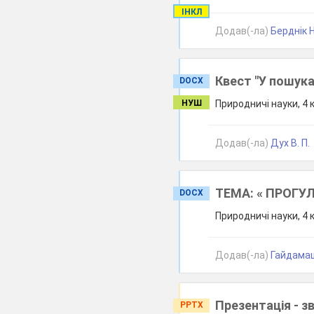
ІНКЛ
Додав(-ла)
Берднік Н
Квест "У пошука
DOCX
НУШ
Природничі науки, 4 
Додав(-ла)
Дух В. П.
ТЕМА: « ПРОГУ
DOCX
Природничі науки, 4 
Додав(-ла)
Гайдамащу
Презентація - з
PPTX