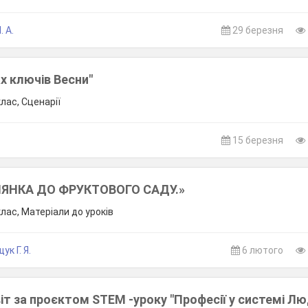
. А.
29 березня
х ключів Весни"
клас, Сценарії
15 березня
ЛЯНКА ДО ФРУКТОВОГО САДУ.»
клас, Матеріали до уроків
к Г. Я.
6 лютого
віт за проєктом STEM -уроку "Професії у системі Лю