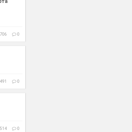
рта
706
0
491
0
514
0