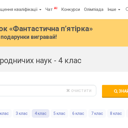
AI
щення кваліфікації
Чат
Конкурси
Олімпіада
Інше
бок
«Фантастична п’ятірка»
подарунки вигравай!
родничих наук - 4 клас
очистити
ЗНА
 клас
3 клас
4 клас
5 клас
6 клас
7 клас
8 клас