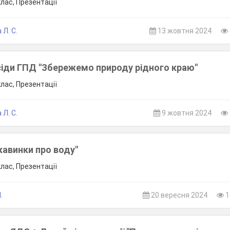
клас, Презентації
 Л. С.
13 жовтня 2024
сіди ГПД "Збережемо природу рідного краю"
клас, Презентації
 Л. С.
9 жовтня 2024
кавинки про воду"
клас, Презентації
.
20 вересня 2024
1