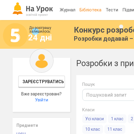
Журнал
Бібліотека
Тести
Підви
Конкурс розро
До розіграшу
залишилось:
24 дні
Розробки додавай – 
Розробки з при
ЗАРЕЄСТРУВАТИСЬ
Пошук
Вже зареєстровані?
Увійти
Класи
Усі класи
1 клас
2
Предмети
10 клас
11 клас