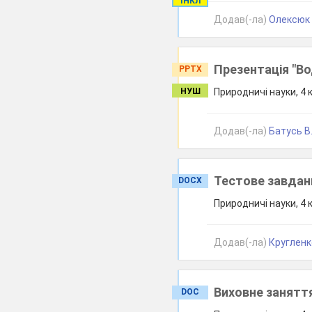
ІНКЛ
Додав(-ла)
Олексюк 
Презентація "В
PPTX
НУШ
Природничі науки, 4 
Додав(-ла)
Батусь В.
Тестове завдан
DOCX
Природничі науки, 4 
Додав(-ла)
Кругленк
Виховне занятт
DOC