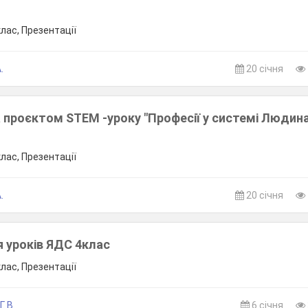
клас, Презентації
.
20 січня
а проєктом STEM -уроку "Професії у системі Людина
клас, Презентації
.
20 січня
я уроків ЯДС 4клас
клас, Презентації
. В.
6 січня