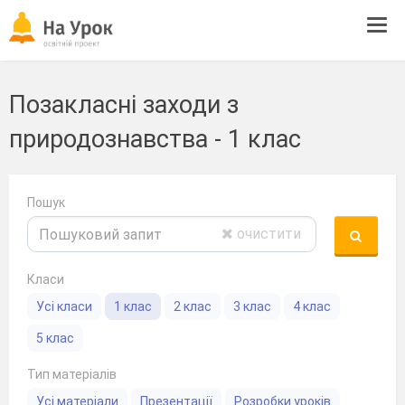
Tog
navi
Позакласні заходи з
природознавства - 1 клас
Пошук
очистити
Класи
Усі класи
1 клас
2 клас
3 клас
4 клас
5 клас
Тип матеріалів
Усі матеріали
Презентації
Розробки уроків