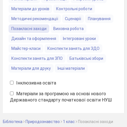
Матеріали до уроків
Контрольні роботи
Методичні рекомендації
Сценарії
Планування
Позакласні заходи
Виховна робота
Дизайн та оформлення
Інтегровані уроки
Майстер-класи
Конспекти занять для ЗДО
Конспекти занять для ЗПО
Батьківські збори
Матеріали для друку
Інші матеріали
Інклюзивна освіта
Матеріали за програмою на основі нового
Державного стандарту початкової освіти НУШ
Бібліотека
Природознавство
1 клас
Позакласні заходи