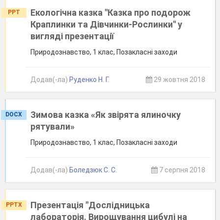
Екологічна казка "Казка про подорож
PPT
Краплинки та Дівчинки-Рослинки" у
вигляді презентації
Природознавство, 1 клас, Позакласні заходи
Додав(-ла)
Руденко Н. Г.
29 жовтня 2018
Зимова казка «Як звірята ялиночку
DOCX
рятували»
Природознавство, 1 клас, Позакласні заходи
Додав(-ла)
Боледзюк С. С.
7 серпня 2018
Презентація "Дослідницька
PPTX
лабораторія. Вирощування цибулі на