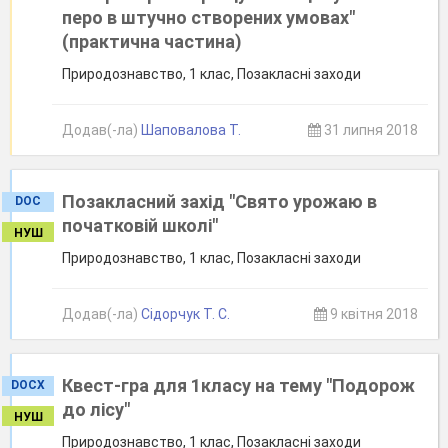
перо в штучно створених умовах"
(практична частина)
Природознавство, 1 клас, Позакласні заходи
Додав(-ла)
Шаповалова Т.
31 липня 2018
Позакласний захід "Свято урожаю в
DOC
початковій школі"
НУШ
Природознавство, 1 клас, Позакласні заходи
Додав(-ла)
Сідорчук Т. С.
9 квітня 2018
Квест-гра для 1класу на тему "Подорож
DOCX
до лісу"
НУШ
Природознавство, 1 клас, Позакласні заходи