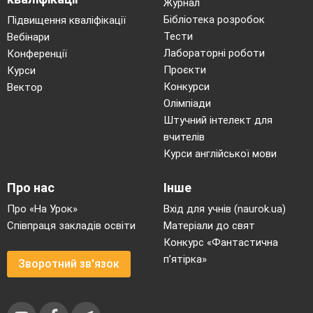
Журнал
Бібліотека розробок
Підвищення кваліфікації
Тести
Вебінари
Лабораторні роботи
Конференції
Проєкти
Курси
Конкурси
Вектор
Олімпіади
Штучний інтелект для
вчителів
Курси англійської мови
Про нас
Інше
Про «На Урок»
Вхід для учнів (naurok.ua)
Співпраця закладів освіти
Матеріали до свят
Конкурс «Фантастична
п’ятірка»
Зворотний зв'язок