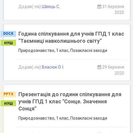
Додав(-ла)
Швець С.
31 березня
2020
Година спілкування для учнів ГПД 1 клас
DOCX
"Таємниці навколишнього світу"
НУШ
Природознавство, 1 клас, Позакласні заходи
Додав(-ла)
Власюк О. І.
29 березня
2020
Презентація до години спілкування для
PPTX
учнів ГПД 1 клас "Сонце. Значення
НУШ
Сонця"
Природознавство, 1 клас, Позакласні заходи