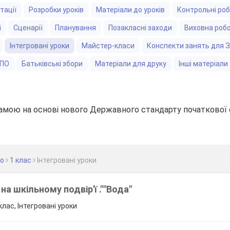
тації
Розробки уроків
Матеріали до уроків
Контрольні ро
ї
Сценарії
Планування
Позакласні заходи
Виховна роб
Інтегровані уроки
Майстер-класи
Конспекти занять для 
ЗПО
Батьківські збори
Матеріали для друку
Інші матеріали
амою на основі нового Державного стандарту початкової 
во
1 клас
Інтегровані уроки
 на шкільному подвір'ї .""Вода"
лас, Інтегровані уроки