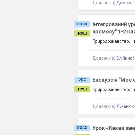
Додав(-ла)
Демченко
Інтегрований ур
DOCX
космосу" 1-2 кл
НУШ
Природознавство, 1 к
Додав(-ла)
Олійник Н
Екскурсія "Моє 
DOC
НУШ
Природознавство, 1 к
Додав(-ла)
Луканюк О
Урок «Какая за
DOCX