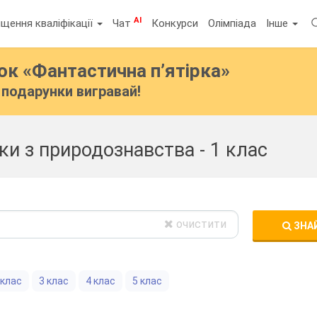
AI
щення кваліфікації
Чат
Конкурси
Олімпіада
Інше
бок
«Фантастична п’ятірка»
подарунки вигравай!
оки з природознавства - 1 клас
очистити
ЗНА
 клас
3 клас
4 клас
5 клас