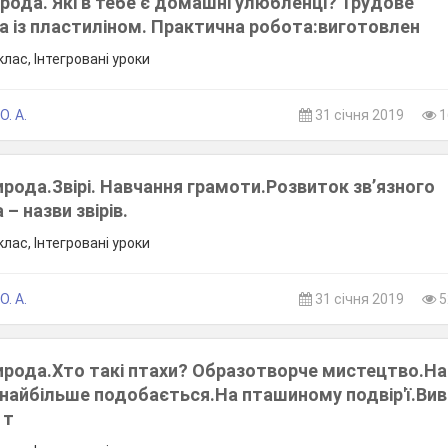
рода. Які в тебе є домашні улюбленці? Трудове
а із пластиліном. Практична робота:виготовлен
лас, Інтегровані уроки
. А.
31 січня 2019
1
ирода.Звірі. Навчання грамоти.Розвиток зв’язного
– назви звірів.
лас, Інтегровані уроки
. А.
31 січня 2019
5
рирода.Хто такі птахи? Образотворче мистецтво.
і найбільше подобається.На пташиному подвір'ї.Ви
 т