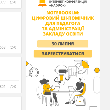
077
0
658
0
801
0