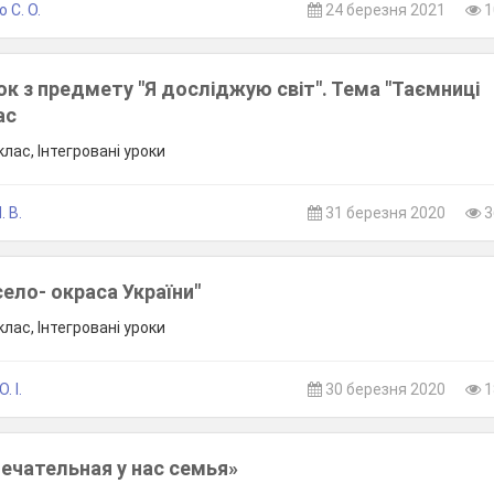
 С. О.
24 березня 2021
1
ок з предмету "Я досліджую світ". Тема "Таємниці
ас
лас, Інтегровані уроки
. В.
31 березня 2020
3
село- окраса України"
лас, Інтегровані уроки
. І.
30 березня 2020
1
мечательная у нас семья»