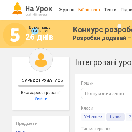
Журнал
Бібліотека
Тести
Підви
Конкурс розро
До розіграшу
залишилось:
26 днів
Розробки додавай – 
Інтегровані ур
ЗАРЕЄСТРУВАТИСЬ
Пошук
Вже зареєстровані?
Увійти
Класи
Усі класи
1 клас
2
Предмети
Тип матеріалів