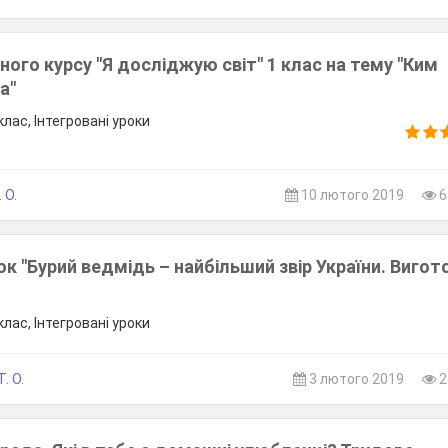
аного курсу "Я досліджую світ" 1 клас на тему "Ким
а"
лас, Інтегровані уроки
 О.
10 лютого 2019
6
ок "Бурий ведмідь – найбільший звір України. Виго
лас, Інтегровані уроки
. О.
3 лютого 2019
2