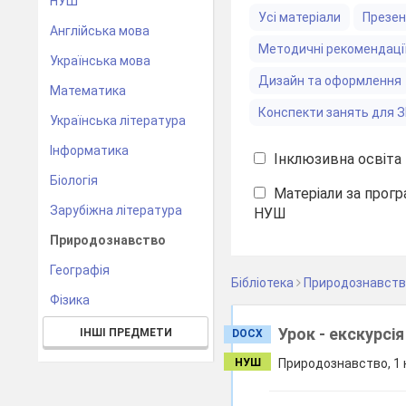
НУШ
Усі матеріали
Презен
Англійська мова
Методичні рекомендаці
Українська мова
Дизайн та оформлення
Математика
Конспекти занять для 
Українська література
Інформатика
Інклюзивна освіта
Біологія
Матеріали за прогр
Зарубіжна література
НУШ
Природознавство
Географія
Бібліотека
Природознавст
Фізика
Урок - екскурсія
ІНШІ ПРЕДМЕТИ
DOCX
НУШ
Природознавство, 1 к