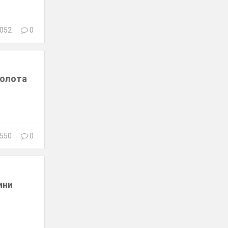
052
0
Золота
550
0
ини