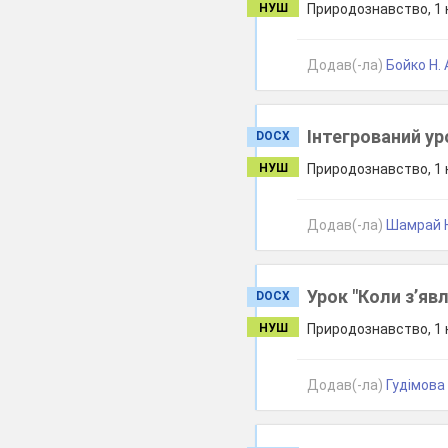
НУШ
Природознавство, 1 к
Додав(-ла)
Бойко Н. 
Інтегрований ур
DOCX
НУШ
Природознавство, 1 к
Додав(-ла)
Шамрай Н
Урок "Коли з’яв
DOCX
НУШ
Природознавство, 1 к
Додав(-ла)
Гудімова 