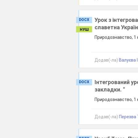
Урок з інтегров
DOCX
славетна Україн
НУШ
Природознавство, 1 к
Додав(-ла)
Валуєва І.
Інтегрований ур
DOCX
закладки. "
Природознавство, 1 к
Додав(-ла)
Перезва Т