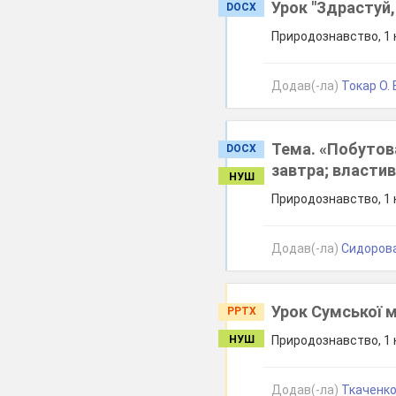
Урок "Здрастуй,
DOCX
Природознавство, 1 к
Додав(-ла)
Токар О. 
Тема. «Побутова
DOCX
завтра; властив
НУШ
Природознавство, 1 к
Додав(-ла)
Сидорова
Урок Сумської м
PPTX
НУШ
Природознавство, 1 к
Додав(-ла)
Ткаченко