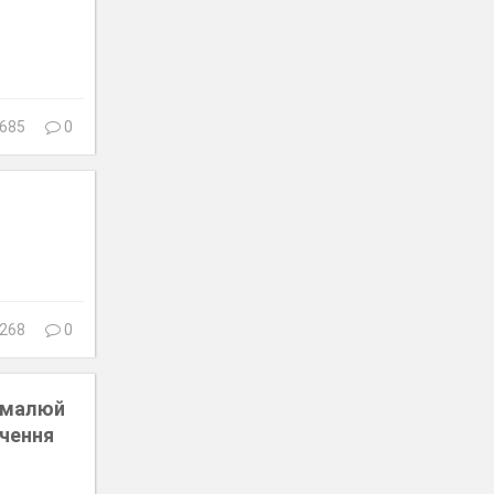
685
0
268
0
Намалюй
вчення