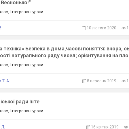
 Веснонько!"
лас, Інтегровані уроки
В.
10 лютого 2020
1
 техніка» Безпека в дома,часові поняття: вчора, сь
ості натурального ряду чисел; орієнтування на пло
лас, Інтегровані уроки
 Т. А.
8 вересня 2019
1
іської ради Інте
лас, Інтегровані уроки
 Л.
16 квітня 2019