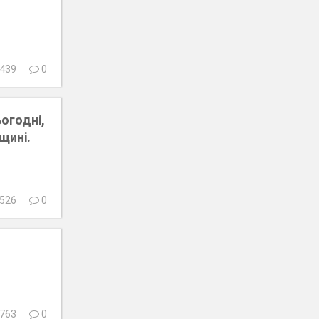
439
0
огодні,
щині.
526
0
763
0