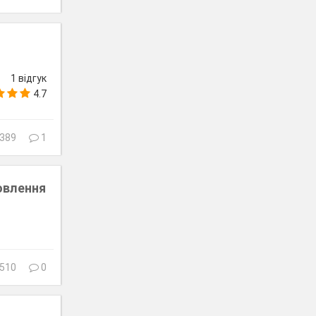
1 відгук
4.7
389
1
товлення
510
0