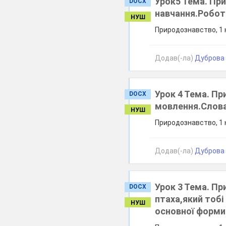
Урок5 Тема. При
DOCX
навчання.Робот
НУШ
Природознавство, 1 к
Додав(-ла)
Дуброва О
Урок 4 Тема. Пр
DOCX
мовлення.Слова 
НУШ
Природознавство, 1 к
Додав(-ла)
Дуброва О
Урок 3 Тема. П
DOCX
птаха,який тоб
НУШ
основної форми