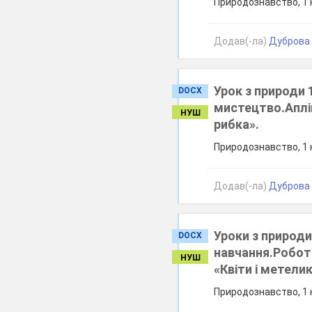
Природознавство, 1 к
Додав(-ла)
Дуброва О
Урок з природи 
DOCX
мистецтво.Аплік
НУШ
рибка».
Природознавство, 1 к
Додав(-ла)
Дуброва О
Уроки з природи
DOCX
навчання.Робот
НУШ
«Квіти і метелик
Природознавство, 1 к