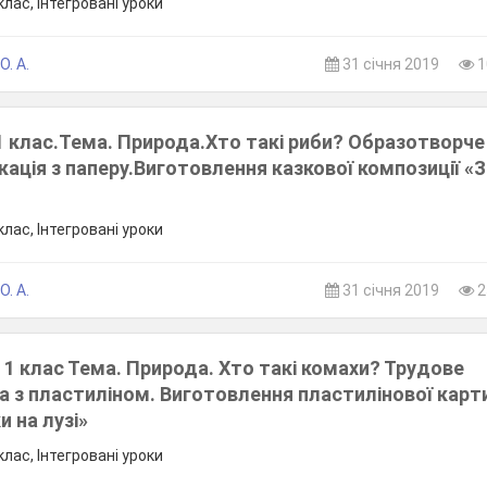
лас, Інтегровані уроки
. А.
31 січня 2019
1
1 клас.Тема. Природа.Хто такі риби? Образотворче
ація з паперу.Виготовлення казкової композиції «
лас, Інтегровані уроки
. А.
31 січня 2019
2
 1 клас Тема. Природа. Хто такі комахи? Трудове
а з пластиліном. Виготовлення пластилінової карт
и на лузі»
лас, Інтегровані уроки