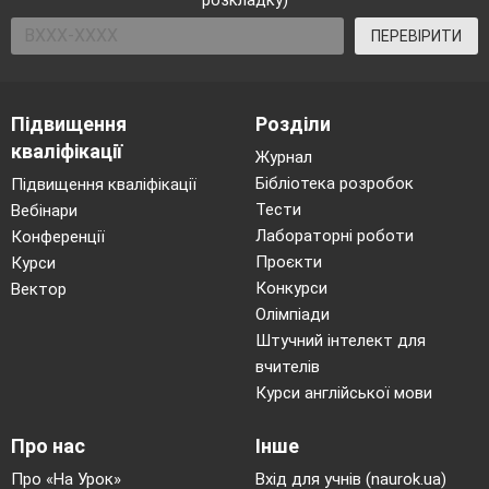
розкладку)
ПЕРЕВІРИТИ
Підвищення
Розділи
кваліфікації
Журнал
Бібліотека розробок
Підвищення кваліфікації
Тести
Вебінари
Лабораторні роботи
Конференції
Проєкти
Курси
Конкурси
Вектор
Олімпіади
Штучний інтелект для
вчителів
Курси англійської мови
Про нас
Інше
Про «На Урок»
Вхід для учнів (naurok.ua)