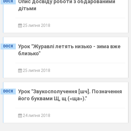
Опис досвіду роботи з обдарованими
DOCX
дітьми
25 липня 2018
Урок "Журавлі летять низько - зима вже
DOCX
близько"
25 липня 2018
Урок "Звукосполучення [шч]. Позначення
DOCX
його буквами Щ, щ («ща»)."
24 липня 2018