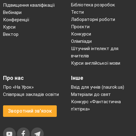
Бібліотека розробок
Підвищення кваліфікації
Тести
Вебінари
Лабораторні роботи
Конференції
Проєкти
Курси
Конкурси
Вектор
Олімпіади
Штучний інтелект для
вчителів
Курси англійської мови
Про нас
Інше
Про «На Урок»
Вхід для учнів (naurok.ua)
Співпраця закладів освіти
Матеріали до свят
Конкурс «Фантастична
п’ятірка»
Зворотний зв'язок