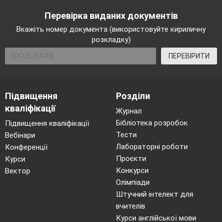
Перевірка виданих документів
Вкажіть номер документа (використовуйте кириличну
розкладку)
ПЕРЕВІРИТИ
Підвищення
Розділи
кваліфікації
Журнал
Бібліотека розробок
Підвищення кваліфікації
Тести
Вебінари
Лабораторні роботи
Конференції
Проєкти
Курси
Конкурси
Вектор
Олімпіади
Штучний інтелект для
вчителів
Курси англійської мови