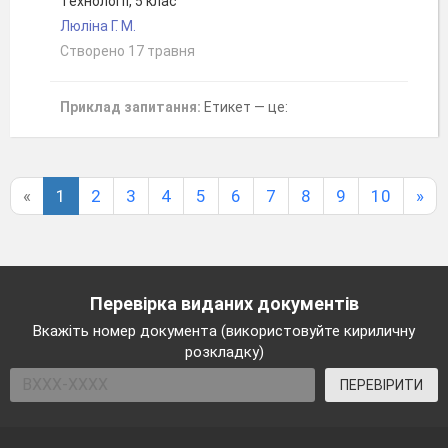
Технології, 5 клас
Люліна Г. М.
Створено 17 травня
Приклад запитання:
Етикет — це:
«
1
2
3
4
5
6
7
8
9
10
»
Перевірка виданих документів
Вкажіть номер документа (використовуйте кириличну
розкладку)
ПЕРЕВІРИТИ