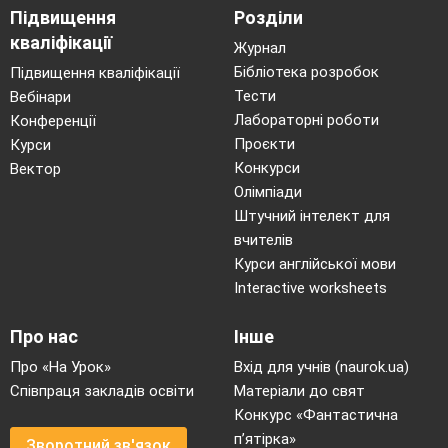
Підвищення
Розділи
кваліфікації
Журнал
Бібліотека розробок
Підвищення кваліфікації
Тести
Вебінари
Лабораторні роботи
Конференції
Проєкти
Курси
Конкурси
Вектор
Олімпіади
Штучний інтелект для
вчителів
Курси англійської мови
Interactive worksheets
Про нас
Інше
Про «На Урок»
Вхід для учнів (naurok.ua)
Співпраця закладів освіти
Матеріали до свят
Конкурс «Фантастична
п’ятірка»
Зворотний зв'язок