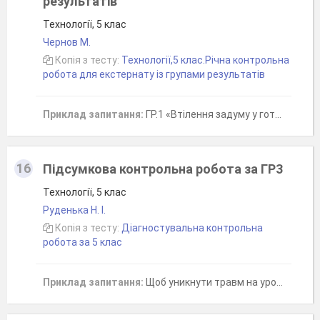
результатів
Технології, 5 клас
Чернов М.
Копія з тесту:
Технології,5 клас.Річна контрольна
робота для екстернату із групами результатів
Приклад запитання:
ГР.1 «Втілення задуму у готовий продукт за алгоритмом проєктно-технологічної діяльності»1)Як називається діяльність, під час якої розробляють та обґрунтовують зовнішній вигляд майбутнього виробу, визначають його властивості та спосіб виготовлення?
16
Підсумкова контрольна робота за ГР3
Технології, 5 клас
Руденька Н. І.
Копія з тесту:
Діагностувальна контрольна
робота за 5 клас
Приклад запитання:
Щоб уникнути травм на уроках технологій, необхідно...