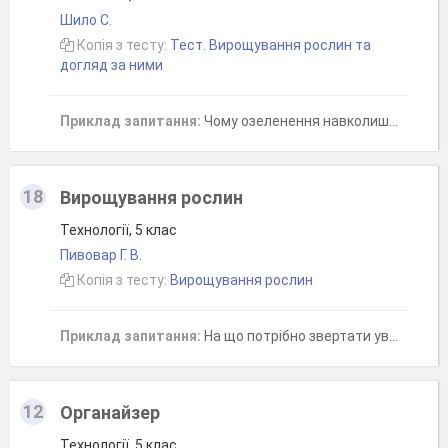
Шило С.
Копія з тесту:
Тест. Вирощування рослин та
догляд за ними
Приклад запитання:
Чому озеленення навколишнього середовища має велике значення?
18
Вирощування рослин
Технології, 5 клас
Пивовар Г. В.
Копія з тесту:
Вирощування рослин
Приклад запитання:
На що потрібно звертати увагу під час вибору насіння?
12
Органайзер
Технології, 5 клас