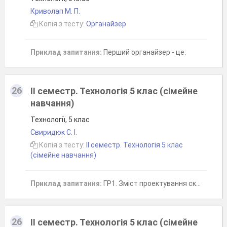
Криволап М. П.
Копія з тесту:
Органайзер
Приклад запитання:
Перший органайзер - це:
26
ІІ семестр. Технологія 5 клас (сімейне
навчання)
Технології, 5 клас
Свиридюк С. І.
Копія з тесту:
ІІ семестр. Технологія 5 клас
(сімейне навчання)
Приклад запитання:
ГР1. Зміст проектування складається з етапів, які взаємопов'язані між собою й найефективніше розкривають послідовність розроблення та виконання проєкту, отже який етап йде перший
26
ІІ семестр. Технологія 5 клас (сімейне