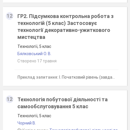
12
ГР2. Підсумкова контрольна робота з
технологій (5 клас) Застосовує
технології декоративно-ужиткового
мистецтва
Технології, 5 клас
Бялковський О. В.
Створено 17 травня
Приклад запитання:
І. Початковий рівень (завдання — 0,5 б.)Повторення частин або елементів візерунка в певному порядку — це:
12
Технологія побутової діяльності та
самообслуговування 5 клас
Технології, 5 клас
Чорний В.