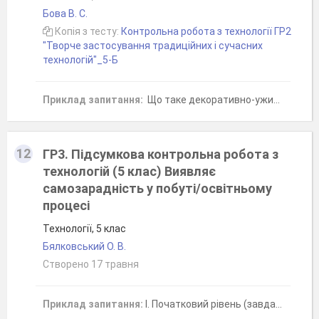
Бова В. С.
Копія з тесту:
Контрольна робота з технології ГР2
"Творче застосування традиційних і сучасних
технологій"_5-Б
Приклад запитання:
Що таке декоративно-ужиткове мистецтво?
12
ГР3. Підсумкова контрольна робота з
технологій (5 клас) Виявляє
самозарадність у побуті/освітньому
процесі
Технології, 5 клас
Бялковський О. В.
Створено 17 травня
Приклад запитання:
І. Початковий рівень (завдання — 0,5 б.)Для чого потрібно дотримуватися розпорядку (режиму) дня?