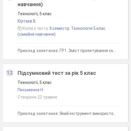
навчання)
Технології, 5 клас
Юртаєв В.
Копія з тесту:
ІІ семестр. Технологія 5 клас
(сімейне навчання)
Приклад запитання:
ГР1. Зміст проектування складається з етапів, які взаємопов'язані між собою й найефективніше розкривають послідовність розроблення та виконання проєкту, отже який етап йде перший
12
Підсумковий тест за рік 5 клас
Технології, 5 клас
Письменна Н.
Створено 22 травня
Приклад запитання:
Який інструмент використовують для вимірювання довжини?