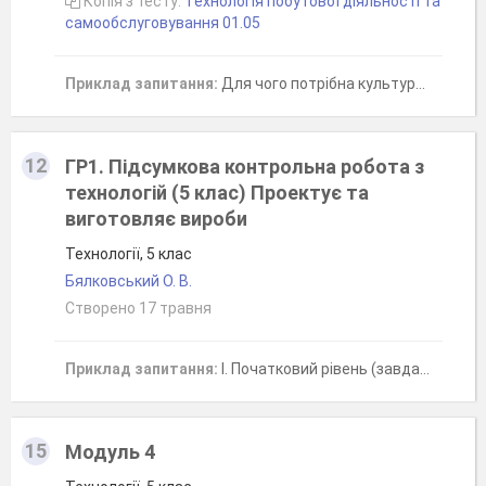
Копія з тесту:
Технологія побутової діяльності та
самообслуговування 01.05
Приклад запитання:
Для чого потрібна культура споживання їжі? Позначте ВСІ правильні твердження.
12
ГР1. Підсумкова контрольна робота з
технологій (5 клас) Проектує та
виготовляє вироби
Технології, 5 клас
Бялковський О. В.
Створено 17 травня
Приклад запитання:
І. Початковий рівень (завдання — 0,5 б.)З чого починається робота в шкільній майстерні?
15
Модуль 4