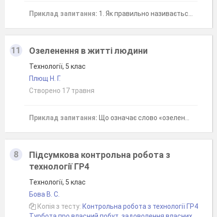
Приклад запитання:
1. Як правильно називається творча діяльність, якою ми займаємось на уроках Технології?
11
Озеленення в житті людини
Технології, 5 клас
Плющ Н. Г.
Створено 17 травня
Приклад запитання:
Що означає слово «озеленення»?
8
Підсумкова контрольна робота з
технології ГР4
Технології, 5 клас
Бова В. С.
Копія з тесту:
Контрольна робота з технології ГР4
Турбота про власний побут, задоволення власних