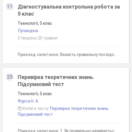
11
Діагностувальна контрольна робота за
5 клас
Технології, 5 клас
Лупандіна .
Створено 20 травня
Приклад запитання:
Вкажіть правильну послідовність етапів проєктування
25
Перевірка теоретичних знань.
Підсумковий тест
Технології, 5 клас
Фурса Н. А.
Копія з тесту:
Перевірка теоретичних знань.
Підсумковий тест
Приклад запитання:
1. Як правильно називається творча діяльність, якою ми займаємось на уроках Технології?