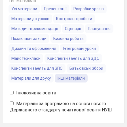
Тип матеріалів
Усі матеріали
Презентації
Розробки уроків
Матеріали до уроків
Контрольні роботи
Методичні рекомендації
Сценарії
Планування
Позакласні заходи
Виховна робота
Дизайн та оформлення
Інтегровані уроки
Майстер-класи
Конспекти занять для ЗДО
Конспекти занять для ЗПО
Батьківські збори
Матеріали для друку
Інші матеріали
Інклюзивна освіта
Матеріали за програмою на основі нового
Державного стандарту початкової освіти НУШ