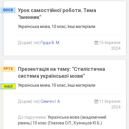
Урок самостійної роботи. Тема
DOCX
"Іменник"
Українська мова, 10 клас, Інші матеріали
Додав(-ла)
Гірда В. М.
15 березня
2024
Презентація на тему: "Стилістична
PPTX
система української мови"
Українська мова, 10 клас, Інші матеріали
ІНКЛ
Додав(-ла)
Симчіч І. А.
11 березня
2024
До підручника
Українська мова (академічний
рівень) 10 клас (Глазова О.П., Кузнєцов Ю.Б.)