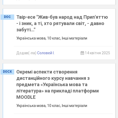
Твір-есе "Жив-був народ над Прип'яттю
DOC
- і зник, а ті, хто рятували світ, - давно
забуті..."
Українська мова, 10 клас, Інші матеріали
Додав(-ла)
Соловей І.
14 квітня 2025
Окремі аспекти створення
DOCX
дистанційного курсу навчання з
предмета «Українська мова та
література» на прикладі платформи
MOODLE
Українська мова, 10 клас, Інші матеріали