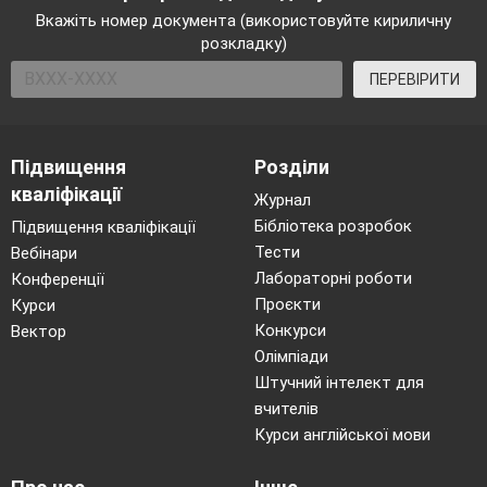
Вкажіть номер документа (використовуйте кириличну
розкладку)
ПЕРЕВІРИТИ
Підвищення
Розділи
кваліфікації
Журнал
Бібліотека розробок
Підвищення кваліфікації
Тести
Вебінари
Лабораторні роботи
Конференції
Проєкти
Курси
Конкурси
Вектор
Олімпіади
Штучний інтелект для
вчителів
Курси англійської мови