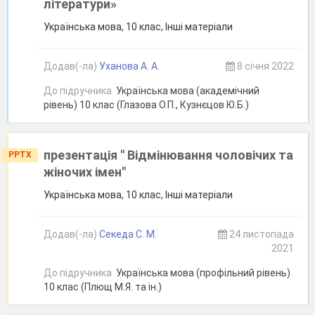
літератури»
Українська мова, 10 клас, Інші матеріали
Додав(-ла)
Уханова А. А.
8 січня 2022
До підручника
Українська мова (академічний
рівень) 10 клас (Глазова О.П., Кузнєцов Ю.Б.)
презентація " Відмінювання чоловічих та
PPTX
жіночих імен"
Українська мова, 10 клас, Інші матеріали
Додав(-ла)
Секеда С. М.
24 листопада
2021
До підручника
Українська мова (профільний рівень)
10 клас (Плющ М.Я. та ін.)