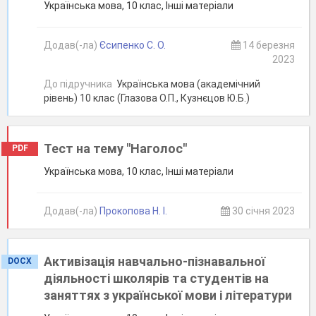
Українська мова, 10 клас, Інші матеріали
Додав(-ла)
Єсипенко С. О.
14 березня
2023
До підручника
Українська мова (академічний
рівень) 10 клас (Глазова О.П., Кузнєцов Ю.Б.)
Тест на тему ''Наголос''
PDF
Українська мова, 10 клас, Інші матеріали
Додав(-ла)
Прокопова Н. І.
30 січня 2023
Активізація навчально-пізнавальної
DOCX
діяльності школярів та студентів на
заняттях з української мови і літератури