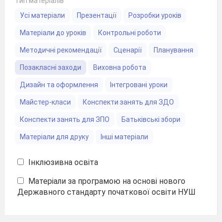
Тип матеріалів
Усі матеріали
Презентації
Розробки уроків
Матеріали до уроків
Контрольні роботи
Методичні рекомендації
Сценарії
Планування
Позакласні заходи
Виховна робота
Дизайн та оформлення
Інтегровані уроки
Майстер-класи
Конспекти занять для ЗДО
Конспекти занять для ЗПО
Батьківські збори
Матеріали для друку
Інші матеріали
Інклюзивна освіта
Матеріали за програмою на основі нового
Державного стандарту початкової освіти НУШ