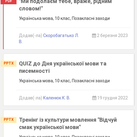
"Ми подолаєм тебе, враже, рідним
PDF
словом!"
Українська мова, 10 клас, Позакласні заходи
Додав(-ла)
Скоробагатько Л.
2 березня 2023
В.
QUIZ до Дня української мови та
PPTX
писемності
Українська мова, 10 клас, Позакласні заходи
Додав(-ла)
Каленюк К. В.
19 грудня 2022
Тренінг із культури мовлення "Відчуй
PPTX
смак української мови"