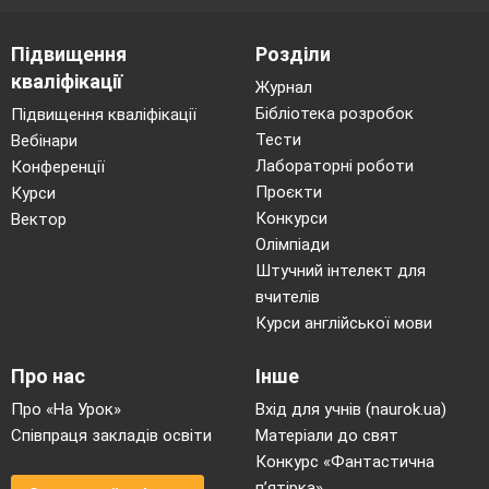
Підвищення
Розділи
кваліфікації
Журнал
Бібліотека розробок
Підвищення кваліфікації
Тести
Вебінари
Лабораторні роботи
Конференції
Проєкти
Курси
Конкурси
Вектор
Олімпіади
Штучний інтелект для
вчителів
Курси англійської мови
Про нас
Інше
Про «На Урок»
Вхід для учнів (naurok.ua)
Співпраця закладів освіти
Матеріали до свят
Конкурс «Фантастична
п’ятірка»