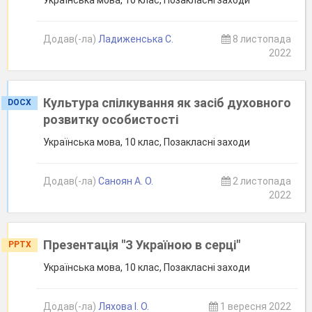
Українська мова, 10 клас, Позакласні заходи
Додав(-ла)
Ладиженська С.
8 листопада
2022
Культура спілкування як засіб духовного
DOCX
розвитку особистості
Українська мова, 10 клас, Позакласні заходи
Додав(-ла)
Саноян А. О.
2 листопада
2022
Презентація "З Україною в серці"
PPTX
Українська мова, 10 клас, Позакласні заходи
Додав(-ла)
Ляхова І. О.
1 вересня 2022