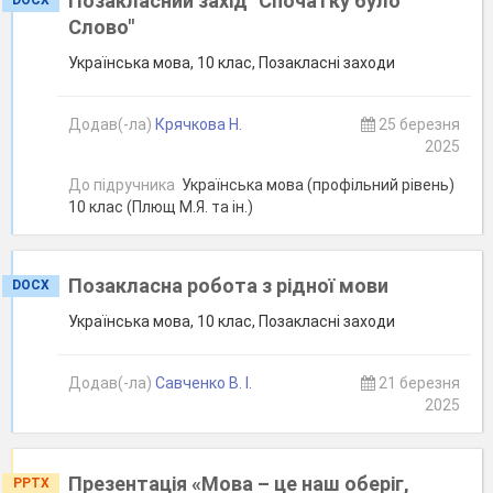
Позакласний захід "Спочатку було
DOCX
Слово"
Українська мова, 10 клас, Позакласні заходи
Додав(-ла)
Крячкова Н.
25 березня
2025
До підручника
Українська мова (профільний рівень)
10 клас (Плющ М.Я. та ін.)
Позакласна робота з рідної мови
DOCX
Українська мова, 10 клас, Позакласні заходи
Додав(-ла)
Савченко В. І.
21 березня
2025
Презентація «Мова – це наш оберіг,
PPTX