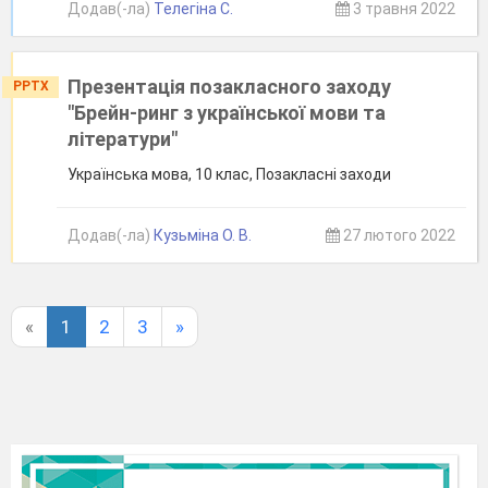
Додав(-ла)
Телегіна С.
3 травня 2022
Презентація позакласного заходу
PPTX
"Брейн-ринг з української мови та
літератури"
Українська мова, 10 клас, Позакласні заходи
Додав(-ла)
Кузьміна О. В.
27 лютого 2022
«
1
2
3
»