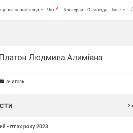
AI
щення кваліфікації
Чат
Конкурси
Олімпіада
Інше
Платон Людмила Алимівна
вчитель
ести
Зн
й - птах року 2023