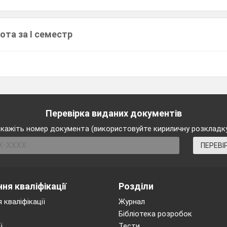
ота за І семестр
Перевірка виданих документів
кажіть номер документа (використовуйте кириличну розкладк
ПЕРЕВІ
ня кваліфікації
Розділи
 кваліфікації
Журнал
Бібліотека розробок
ї
Тести