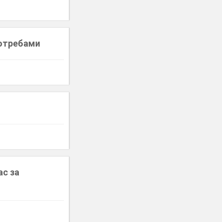
потребами
ас за