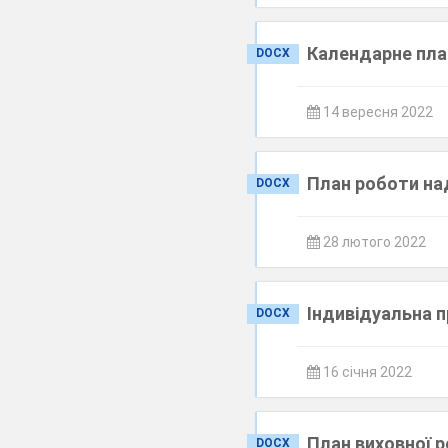
Календарне пла
DOCX
14 вересня 2022
План роботи н
DOCX
28 лютого 2022
Індивідуальна 
DOCX
16 січня 2022
План виховної р
DOCX