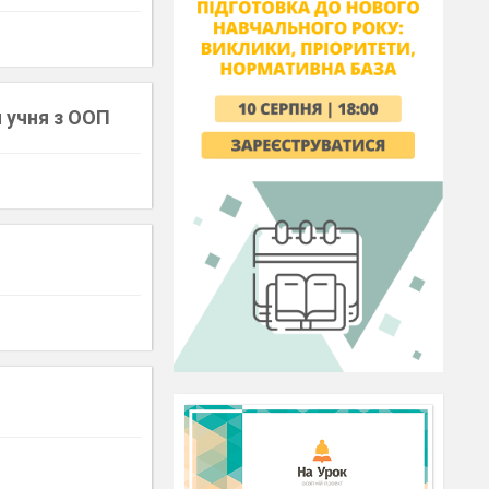
я учня з ООП