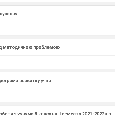
нування
ад методичною проблемою
програма розвитку учня
оботи з учнями 5 класу на ІІ семестр 2021-2022н.р.