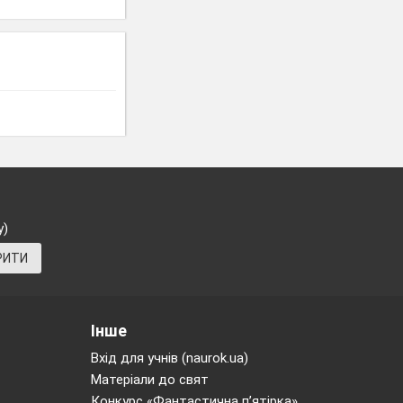
у)
РИТИ
Інше
Вхід для учнів (naurok.ua)
Матеріали до свят
Конкурс «Фантастична п’ятірка»