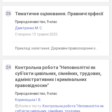
26
Тематичне оцінювання. Правничі прфесії
Природознавство, 9 клас
Дмитренко М. С.
Створено 15 травня 2025
Приклад запитання:
Державні правоохоронні органи:Виберіть три правильні відповіді.
24
Контрольна робота "Неповнолітні як
суб’єкти цивільних, сімейних, трудових,
адміністративних і кримінальних
правовідносин"
Природознавство, 9 клас
Коринецька І. В.
Копія з тесту:
Контрольна робота "Неповнолітні як
суб’єкти цивільних, сімейних, трудових,