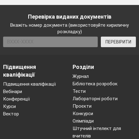
Перевірка виданих документів
Вкажіть номер документа (використовуйте кириличну
розкладку)
ПЕРЕВІРИТИ
Підвищення
Розділи
кваліфікації
Журнал
Бібліотека розробок
Підвищення кваліфікації
Тести
Вебінари
Лабораторні роботи
Конференції
Проєкти
Курси
Конкурси
Вектор
Олімпіади
Штучний інтелект для
вчителів