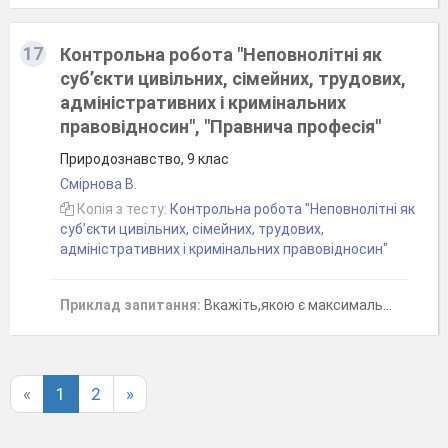
17
Контрольна робота "Неповнолітні як
суб’єкти цивільних, сімейних, трудових,
адміністративних і кримінальних
правовідносин", "Правнича професія"
Природознавство, 9 клас
Смірнова В.
Копія з тесту:
Контрольна робота "Неповнолітні як
суб’єкти цивільних, сімейних, трудових,
адміністративних і кримінальних правовідносин"
Приклад запитання:
Вкажіть,якою є максимальна тривалість робочого тижня
«
1
2
»