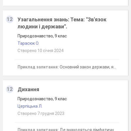
12
Узагальнення знань: Тема: "Зв'язок
людини і держави".
Природознавство, 9 клас
Тарасюк О.
Створено 10 січня 2024
Приклад запитання:
Основний закон держави, який приймається в особистому порядку, має найвищу юридичну силу
12
Дихання
Природознавство, 9 клас
Церпіцька Л.
Створено 7 грудня 2023
Приклад запитання:
Де знаходяться лімфатичні вузли - мигдалики?