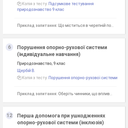
Копія з тесту:
Підсумкове тестування
природознавство 9 клас
Приклад запитання:
Що міститься в черепній порожнині?
6
Порушення опорно-рухової системи
(індивідуальне навчання)
Природознавство, 9 клас
Щербій В.
Копія з тесту:
Порушення опорно-рухової системи
Приклад запитання:
Оберіть чинники, що впливають на формування опорно-рухової ситеми лоюдини:
12
Перша допомога при ушкодженнях
опорно-рухової системи (інклюзія)