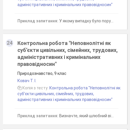
адміністративних і кримінальних правовідносин"
Приклад запитання:
У якому випадку було порушено норми трудового права?
24
Контрольна робота "Неповнолітні як
суб’єкти цивільних, сімейних, трудових,
адміністративних і кримінальних
правовідносин"
Природознавство, 9 клас
Ковач Т. І.
Копія з тесту:
Контрольна робота "Неповнолітні як
суб’єкти цивільних, сімейних, трудових,
адміністративних і кримінальних правовідносин"
Приклад запитання:
Визначте, який шлюбний вік установлено в Україні для чоловіків