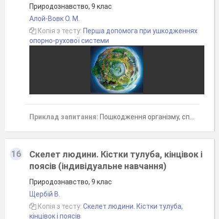
Природознавство, 9 клас
Алой-Вовк O. М.
Копія з тесту:
Перша допомога при ушкодженнях
опорно-рухової системи
Приклад запитання:
Пошкодження організму, спричинене зовнішним впливом називають...
16
Скелет людини. Кістки тулуба, кінцівок і
поясів (індивідуальне навчання)
Природознавство, 9 клас
Щербій В.
Копія з тесту:
Скелет людини. Кістки тулуба,
кінцівок і поясів