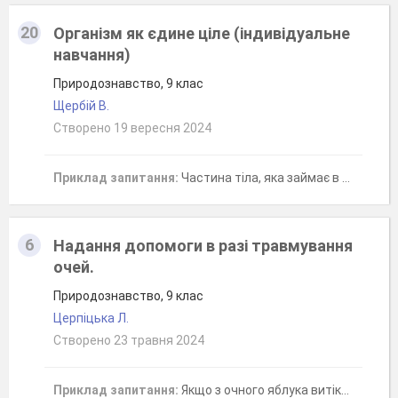
20
Організм як єдине ціле (індивідуальне
навчання)
Природознавство, 9 клас
Щербій В.
Створено 19 вересня 2024
Приклад запитання:
Частина тіла, яка займає в ньому постійне місце, має певну будову і виконує певні функції, це -
6
Надання допомоги в разі травмування
очей.
Природознавство, 9 клас
Церпіцька Л.
Створено 23 травня 2024
Приклад запитання:
Якщо з очного яблука витікає рідина, чи можна промивати та накладати пов’язку?