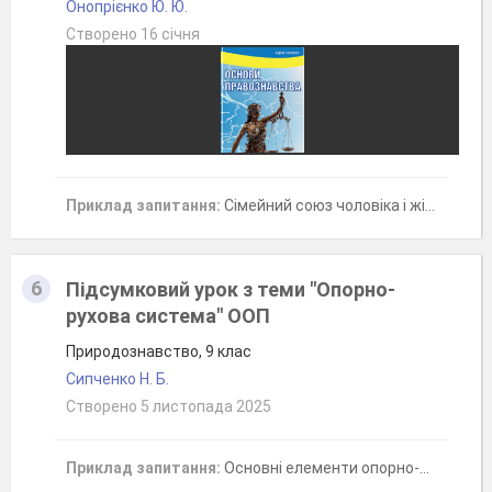
Онопрієнко Ю. Ю.
Створено 16 січня
Приклад запитання:
Сімейний союз чоловіка і жінки, який зареєстрований у державному органіреєстрації актів цивільного стану (РАЦС), називається:
6
Підсумковий урок з теми "Опорно-
рухова система" ООП
Природознавство, 9 клас
Сипченко Н. Б.
Створено 5 листопада 2025
Приклад запитання:
Основні елементи опорно-рухової системи