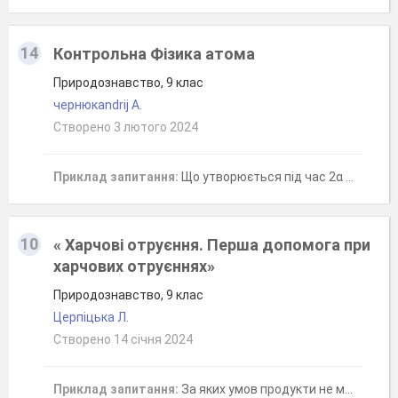
14
Контрольна Фізика атома
Природознавство, 9 клас
чернюкandrij А.
Створено 3 лютого 2024
Приклад запитання:
Що утворюється під час 2α розпадів з ізотопа ²²⁶₈₈Ra
10
« Харчові отруєння. Перша допомога при
харчових отруєннях»
Природознавство, 9 клас
Церпіцька Л.
Створено 14 січня 2024
Приклад запитання:
За яких умов продукти не можуть спричинити харчові отруєння?