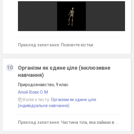
Приклад запитання:
Позначте кістки:
10
Організм як єдине ціле (інклюзивне
навчання)
Природознавство, 9 клас
Алой-Вовк O. М.
Копія з тесту:
Організм як єдине ціле
(індивідуальне навчання)
Приклад запитання:
Частина тіла, яка займає в ньому постійне місце, має певну будову і виконує певні функції, це -