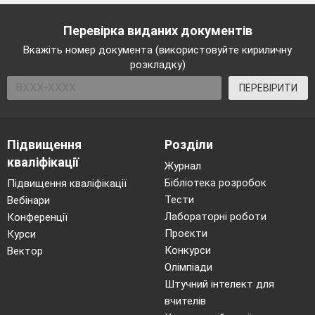
Перевірка виданих документів
Вкажіть номер документа (використовуйте кириличну
розкладку)
ПЕРЕВІРИТИ
Підвищення
Розділи
кваліфікації
Журнал
Бібліотека розробок
Підвищення кваліфікації
Тести
Вебінари
Лабораторні роботи
Конференції
Проєкти
Курси
Конкурси
Вектор
Олімпіади
Штучний інтелект для
вчителів