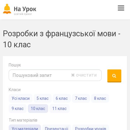
Tog
navi
Розробки з французської мови -
10 клас
Пошук
очистити
Класи
Усі класи
5 клас
6 клас
7 клас
8 клас
9 клас
10 клас
11 клас
Тип матеріалів
Усі матеріали
Презентації
Розробки уроків