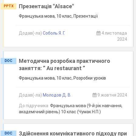
Презентація ''Alsace"
PPTX
Французька мова, 10 клас, Презентації
Додав(-ла)
Соболь Я. Г.
4 листопада
2024
Методична розробка практичного
DOC
заняття: ” Au restaurant ”
Французька мова, 10 клас, Розробки уроків
Додав(-ла)
Молодов Д. В.
9 жовтня 2024
До підручника
Французька мова (9-й рік навчання,
академічний рівень) 10 клас (Чумак Н.П.)
Здійснення комунікативного підходу при
DOC