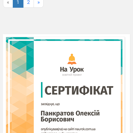
«
1
2
»