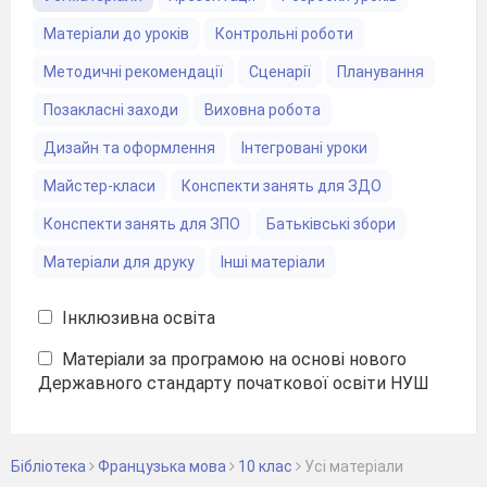
Матеріали до уроків
Контрольні роботи
Методичні рекомендації
Сценарії
Планування
Позакласні заходи
Виховна робота
Дизайн та оформлення
Інтегровані уроки
Майстер-класи
Конспекти занять для ЗДО
Конспекти занять для ЗПО
Батьківські збори
Матеріали для друку
Інші матеріали
Інклюзивна освіта
Матеріали за програмою на основі нового
Державного стандарту початкової освіти НУШ
Бібліотека
Французька мова
10 клас
Уcі матеріали