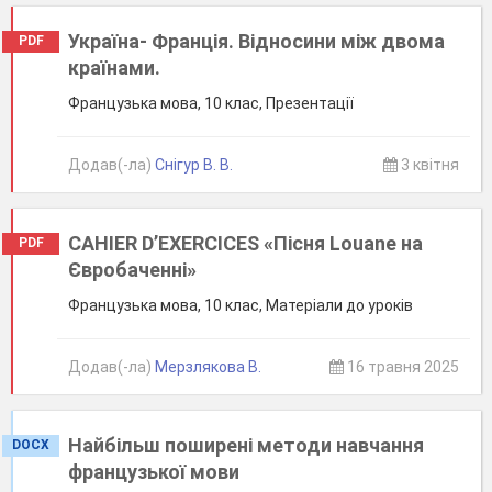
Україна- Франція. Відносини між двома
PDF
країнами.
Французька мова, 10 клас, Презентації
Додав(-ла)
Снігур В. В.
3 квітня
CAHIER D’EXERCICES «Пісня Louane на
PDF
Євробаченні»
Французька мова, 10 клас, Матеріали до уроків
Додав(-ла)
Мерзлякова В.
16 травня 2025
Найбільш поширені методи навчання
DOCX
французької мови