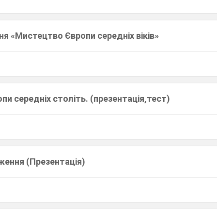
ня «Мистецтво Європи середніх віків»
и середніх століть. (презентація,тест)
ження (Презентація)