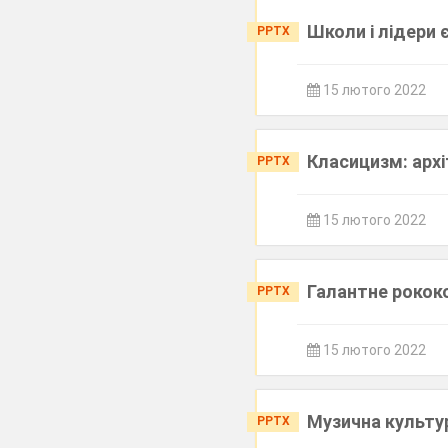
Школи і лідери
PPTX
15 лютого 2022
Класицизм: архі
PPTX
15 лютого 2022
Галантне рокок
PPTX
15 лютого 2022
Музична культу
PPTX