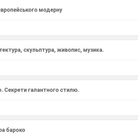
 європейського модерну
тектура, скульптура, живопис, музика.
о. Секрети галантного стилю.
ра бароко