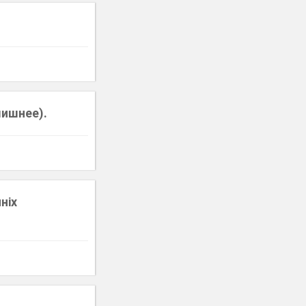
лишнее).
ніх