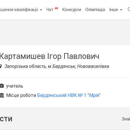
AI
щення кваліфікації
Чат
Конкурси
Олімпіада
Інше
Картамишев Ігор Павлович
Запорізька область, м.Бердянськ, Нововасилівка
учитель
Місце роботи
Бердянський НВК № 1 "Мрія"
ести
Зна