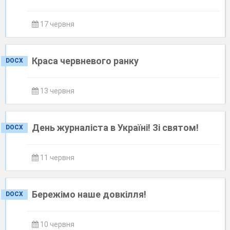
17 червня
Краса червневого ранку
DOCX
13 червня
День журналіста в Україні! Зі святом!
DOCX
11 червня
Бережімо наше довкілля!
DOCX
10 червня