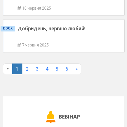
10 червня 2025
Добридень, червню любий!
DOCX
7 червня 2025
«
1
2
3
4
5
6
»