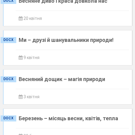
Весняне диво і краса довкола нас
DOCX
20 квітня
Ми – друзі й шанувальники природи!
DOCX
9 квітня
Весняний дощик – магія природи
DOCX
3 квітня
Березень – місяць весни, квітів, тепла
DOCX