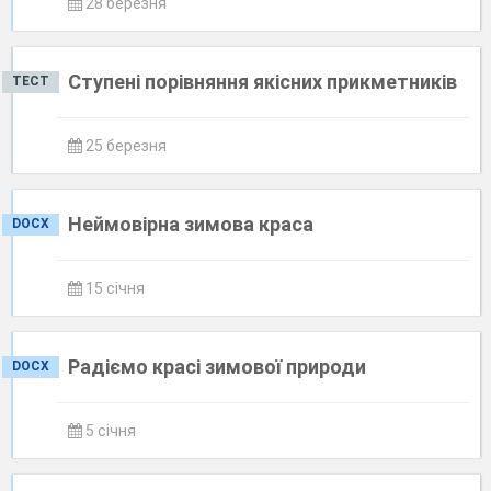
28 березня
Ступені порівняння якісних прикметників
ТЕСТ
25 березня
Неймовірна зимова краса
DOCX
15 січня
Радіємо красі зимової природи
DOCX
5 січня