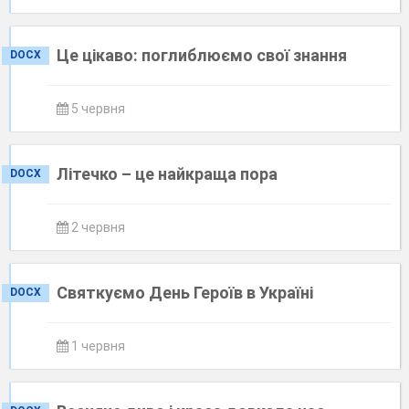
Це цікаво: поглиблюємо свої знання
DOCX
5 червня
Літечко – це найкраща пора
DOCX
2 червня
Святкуємо День Героїв в Україні
DOCX
1 червня