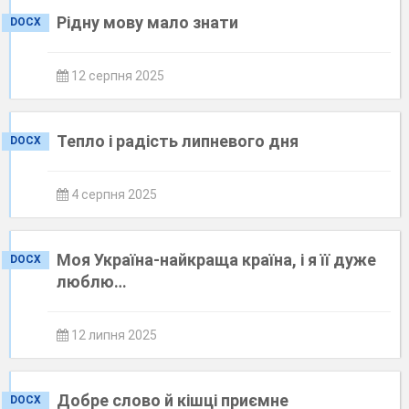
Рідну мову мало знати
DOCX
12 серпня 2025
Тепло і радість липневого дня
DOCX
4 серпня 2025
Моя Україна-найкраща країна, і я її дуже
DOCX
люблю…
12 липня 2025
Добре слово й кішці приємне
DOCX