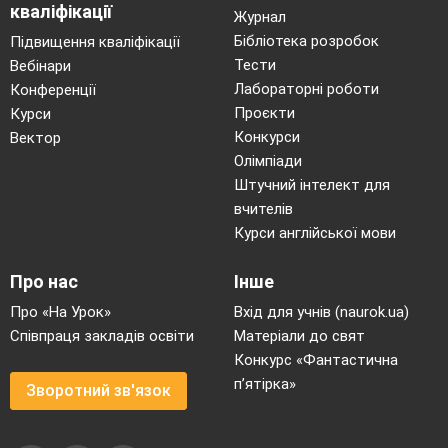
кваліфікації
Журнал
Бібліотека розробок
Підвищення кваліфікації
Тести
Вебінари
Лабораторні роботи
Конференції
Проєкти
Курси
Конкурси
Вектор
Олімпіади
Штучний інтелект для
вчителів
Курси англійської мови
Про нас
Інше
Про «На Урок»
Вхід для учнів (naurok.ua)
Співпраця закладів освіти
Матеріали до свят
Конкурс «Фантастична
п’ятірка»
Зворотний зв'язок