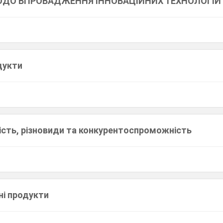
ДО ВПРОВАДЖЕННЯ ІННОВАЦІЙНИХ ТЕХНОЛОГІЙ
одукти
ність, різновиди та конкурентоспроможність
ні продукти