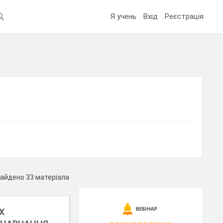
Я учень
Вхід
Реєстрація
айдено 33 матеріала
Х