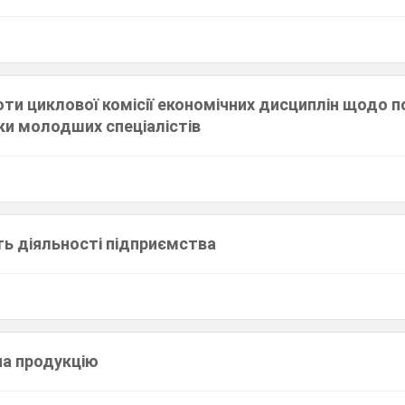
оти циклової комісії економічних дисциплін щодо 
ки молодших спеціалістів
ть діяльності підприємства
на продукцію