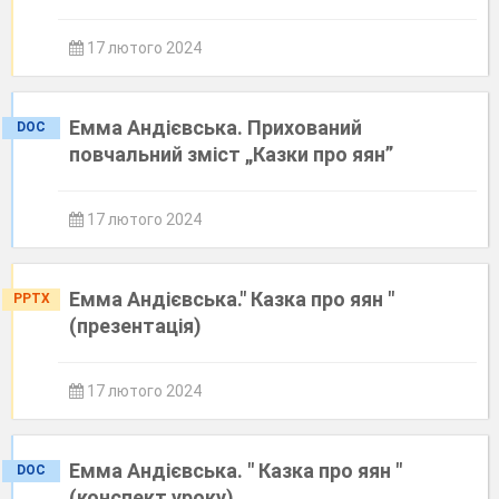
17 лютого 2024
Емма Андієвська. Прихований
DOC
повчальний зміст „Казки про яян”
17 лютого 2024
Емма Андієвська." Казка про яян "
PPTX
(презентація)
17 лютого 2024
Емма Андієвська. " Казка про яян "
DOC
(конспект уроку)