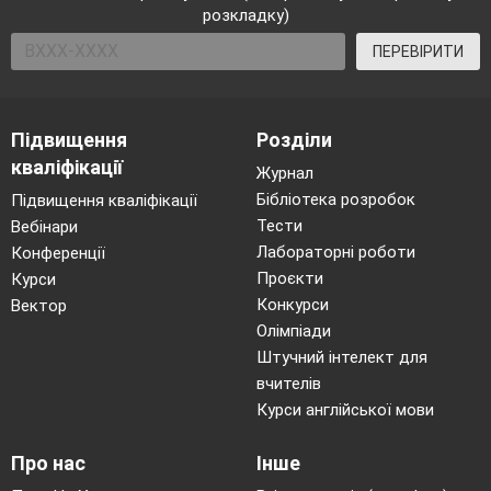
розкладку)
ПЕРЕВІРИТИ
Підвищення
Розділи
кваліфікації
Журнал
Бібліотека розробок
Підвищення кваліфікації
Тести
Вебінари
Лабораторні роботи
Конференції
Проєкти
Курси
Конкурси
Вектор
Олімпіади
Штучний інтелект для
вчителів
Курси англійської мови
Про нас
Інше