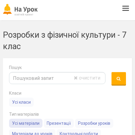
Tog
navi
Розробки з фізичної культури - 7
клас
Пошук
очистити
Класи
Усі класи
Тип матеріалів
Усі матеріали
Презентації
Розробки уроків
Матеріали до уроків
Контрольні роботи