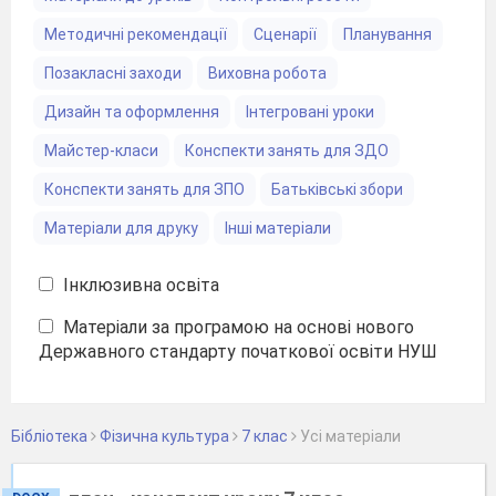
Методичні рекомендації
Сценарії
Планування
Позакласні заходи
Виховна робота
Дизайн та оформлення
Інтегровані уроки
Майстер-класи
Конспекти занять для ЗДО
Конспекти занять для ЗПО
Батьківські збори
Матеріали для друку
Інші матеріали
Інклюзивна освіта
Матеріали за програмою на основі нового
Державного стандарту початкової освіти НУШ
Бібліотека
Фізична культура
7 клас
Уcі матеріали