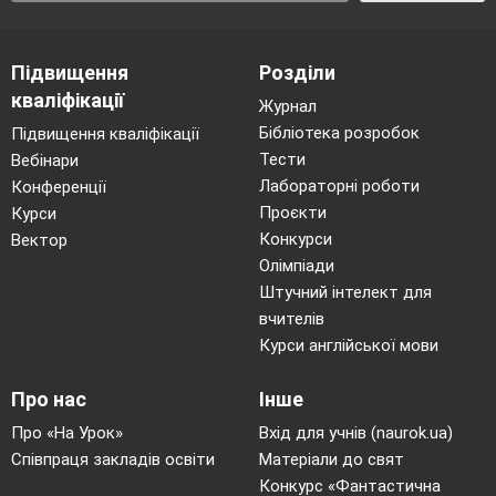
Підвищення
Розділи
кваліфікації
Журнал
Бібліотека розробок
Підвищення кваліфікації
Тести
Вебінари
Лабораторні роботи
Конференції
Проєкти
Курси
Конкурси
Вектор
Олімпіади
Штучний інтелект для
вчителів
Курси англійської мови
Про нас
Інше
Про «На Урок»
Вхід для учнів (naurok.ua)
Співпраця закладів освіти
Матеріали до свят
Конкурс «Фантастична