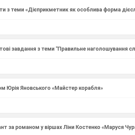
сти з теми «Дієприкметник як особлива форма дієс
тові завдання з теми "Правильне наголошування сл
ом Юрія Яновського «Майстер корабля»
нт за романом у віршах Ліни Костенко «Маруся Чур