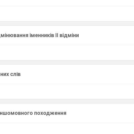
мінювання іменників II відміни
них слів
 іншомовного походження