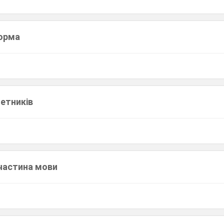
норма
етників
частина мови