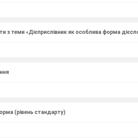
ти з теми «Дієприслівник як особлива форма дієсл
ння
орма (рівень стандарту)