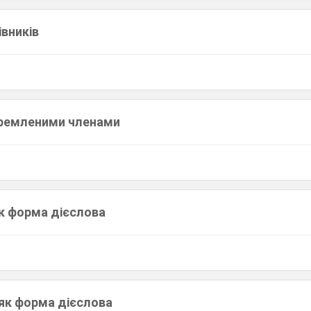
івників
кремленими членами
як форма дієслова
як форма дієслова