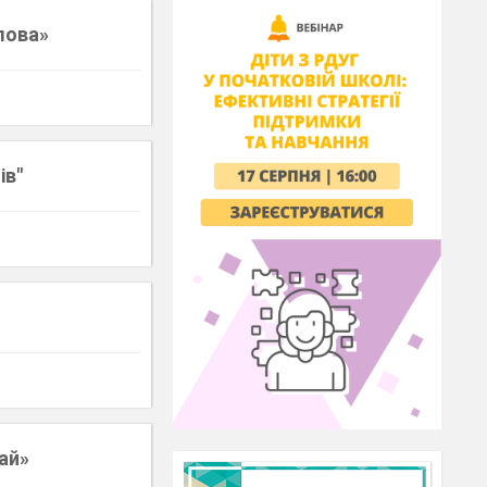
лова»
ів"
ай»