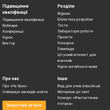
Підвищення
Розділи
кваліфікації
Журнал
Бібліотека розробок
Підвищення кваліфікації
Тести
Вебінари
Лабораторні роботи
Конференції
Проєкти
Курси
Конкурси
Вектор
Олімпіади
Штучний інтелект для
вчителів
Курси англійської мови
Про нас
Інше
Про «На Урок»
Вхід для учнів (naurok.ua)
Співпраця закладів освіти
Матеріали до свят
Конкурс «Фантастична
п’ятірка»
Зворотний зв'язок