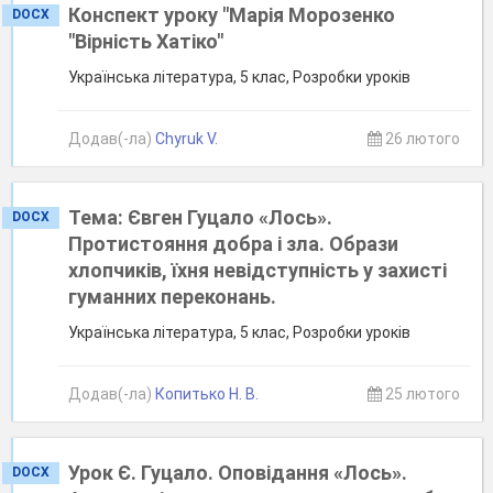
Конспект уроку "Марія Морозенко
DOCX
"Вірність Хатіко"
Українська література, 5 клас, Розробки уроків
Додав(-ла)
Chyruk V.
26 лютого
Тема: Євген Гуцало «Лось».
DOCX
Протистояння добра і зла. Образи
хлопчиків, їхня невідступність у захисті
гуманних переконань.
Українська література, 5 клас, Розробки уроків
Додав(-ла)
Копитько Н. В.
25 лютого
Урок Є. Гуцало. Оповідання «Лось».
DOCX