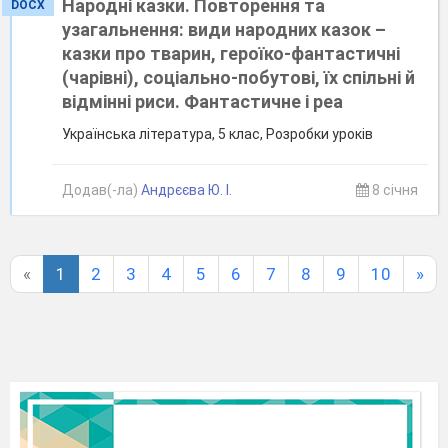
Народні казки. Повторення та
DOCX
узагальнення: види народних казок –
казки про тварин, героїко-фантастичні
(чарівні), соціально-побутові, їх спільні й
відмінні риси. Фантастичне і реа
Українська література, 5 клас, Розробки уроків
Додав(-ла)
Андрєєва Ю. І.
8 січня
«
1
2
3
4
5
6
7
8
9
10
»