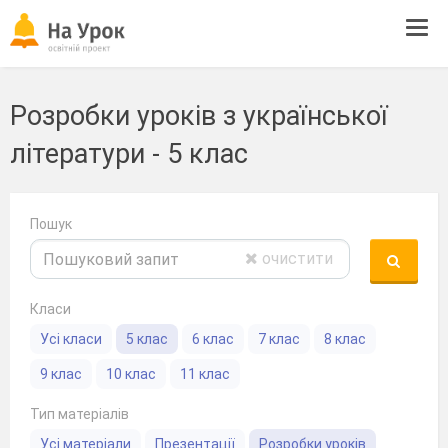
Tog
navi
Розробки уроків з української
літератури - 5 клас
Пошук
очистити
Класи
Усі класи
5 клас
6 клас
7 клас
8 клас
9 клас
10 клас
11 клас
Тип матеріалів
Усі матеріали
Презентації
Розробки уроків