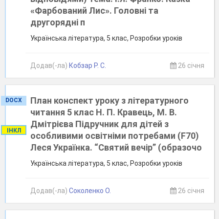
«Фарбований Лис». Головні та
другорядні п
Українська література, 5 клас, Розробки уроків
Додав(-ла)
Кобзар Р. С.
26 січня
План конспект уроку з літературного
DOCX
читання 5 клас Н. П. Кравець, М. В.
Дмітрієва Підручник для дітей з
ІНКЛ
особливими освітніми потребами (F70)
Леся Українка. “Святий вечір” (образочо
Українська література, 5 клас, Розробки уроків
Додав(-ла)
Соколенко О.
26 січня