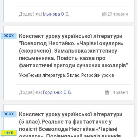
Додав(-ла)
Ільїнова О. О.
29 травня
Конспект уроку української літератури
DOCX
"Всеволод Нестайко. «Чарівні окуляри»
(скорочено). Замальовка життєпису
письменника. Повість-казка про
фантастичні пригоди сучасних школярів"
Українська література, 5 клас, Розробки уроків
Додав(-ла)
Гордієнко О. В.
1 травня
Конспект уроку української літератури
DOCX
(5 клас).Реальне та фантастичне у
повісті Всеволода Нестайка «Чарівні
ІНКЛ
окуляри». Порівняльний аналіз вчинків