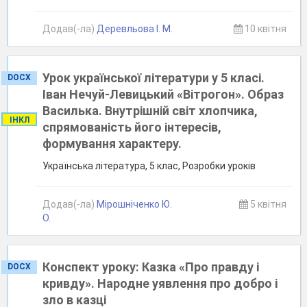
Додав(-ла)
Деревльова І. М.
10 квітня
Урок української літератури у 5 класі.
DOCX
Іван Нечуй-Левицький «Вітрогон». Образ
Василька. Внутрішній світ хлопчика,
ІНКЛ
спрямованість його інтересів,
формування характеру.
Українська література, 5 клас, Розробки уроків
Додав(-ла)
Мірошніченко Ю.
5 квітня
О.
Конспект уроку: Казка «Про правду і
DOCX
кривду». Народне уявлення про добро і
зло в казці