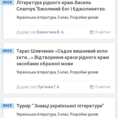
Література рідного краю.Василь
DOCX
Слапчук."Бжолиний бог і бджоленятко.
Українська література, 5 клас, Розробки уроків
Додав(-ла)
Валентина В. А.
15 квітня
Тарас Шевченко «Садок вишневий коло
DOCX
хати...».Відтворення краси рідного краю
засобами образної мови
Українська література, 5 клас, Розробки уроків
Додав(-ла)
Лук'янюк Г. А.
13 квітня
Турнір " Знавці української літератури"
DOCX
Українська література, 5 клас, Розробки уроків