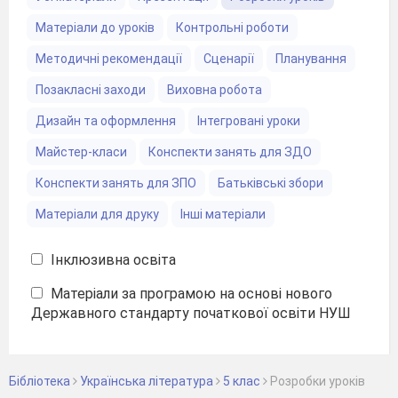
Матеріали до уроків
Контрольні роботи
Методичні рекомендації
Сценарії
Планування
Позакласні заходи
Виховна робота
Дизайн та оформлення
Інтегровані уроки
Майстер-класи
Конспекти занять для ЗДО
Конспекти занять для ЗПО
Батьківські збори
Матеріали для друку
Інші матеріали
Інклюзивна освіта
Матеріали за програмою на основі нового
Державного стандарту початкової освіти НУШ
Бібліотека
Українська література
5 клас
Розробки уроків