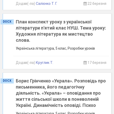
Додав(-ла)
Салієнко Т. Г.
22 березня
План конспект уроку з української
DOCX
літератури п'ятий клас НУШ. Тема уроку:
Художня література як мистецтво
слова.
Українська література, 5 клас, Розробки уроків
Додав(-ла)
Круглик Т.
17 березня
Борис Грінченко «Украла». Розповідь про
DOCX
письменника, його педагогічну
діяльність. «Украла» – оповідання про
життя сільської школи в поневоленій
Україні. Динамічність оповіді. Психо
Українська література, 5 клас, Розробки уроків