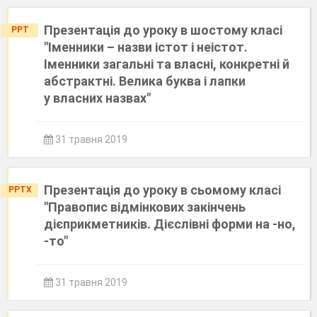
Презентація до уроку в шостому класі
PPT
"Іменники – назви істот і неістот.
Іменники загальні та власні, конкретні й
абстрактні. Велика буква і лапки
у власних назвах"
31 травня 2019
Презентація до уроку в сьомому класі
PPTX
"Правопис відмінкових закінчень
дієприкметників. Дієслівні форми на -но,
-то"
31 травня 2019