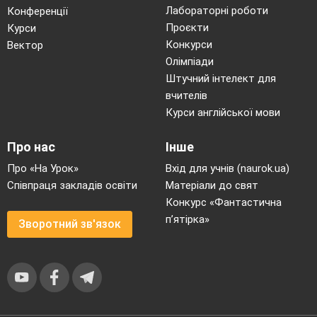
Лабораторні роботи
Конференції
Проєкти
Курси
Конкурси
Вектор
Олімпіади
Штучний інтелект для
вчителів
Курси англійської мови
Про нас
Інше
Про «На Урок»
Вхід для учнів (naurok.ua)
Співпраця закладів освіти
Матеріали до свят
Конкурс «Фантастична
п’ятірка»
Зворотний зв'язок