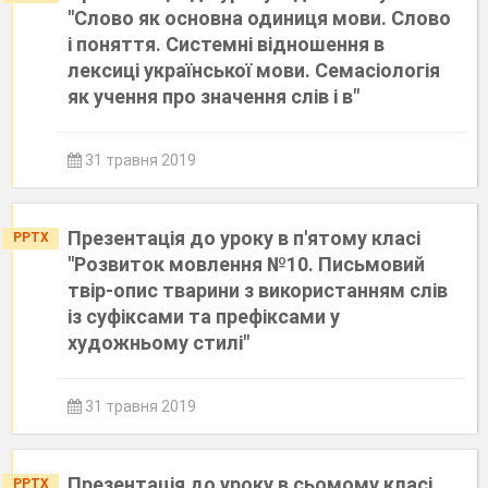
"Слово як основна одиниця мови. Слово
і поняття. Системні відношення в
лексиці української мови. Семасіологія
як учення про значення слів і в"
31 травня 2019
Презентація до уроку в п'ятому класі
PPTX
"Розвиток мовлення №10. Письмовий
твір-опис тварини з використанням слів
із суфіксами та префіксами у
художньому стилі"
31 травня 2019
Презентація до уроку в сьомому класі
PPTX