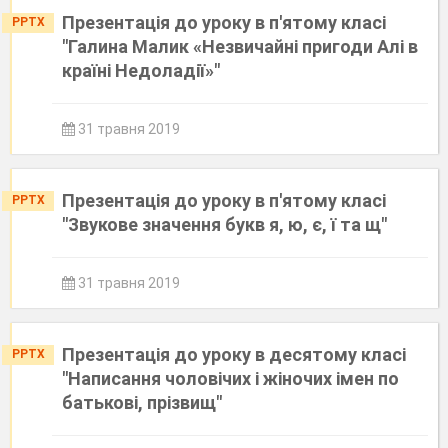
Презентація до уроку в п'ятому класі
PPTX
"Галина Малик «Незвичайні пригоди Алі в
країні Недоладії»"
31 травня 2019
Презентація до уроку в п'ятому класі
PPTX
"Звукове значення букв я, ю, є, ї та щ"
31 травня 2019
Презентація до уроку в десятому класі
PPTX
"Написання чоловічих і жіночих імен по
батькові, прізвищ"