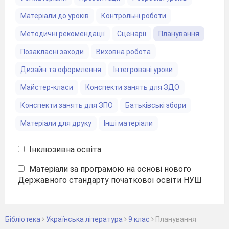
Матеріали до уроків
Контрольні роботи
Методичні рекомендації
Сценарії
Планування
Позакласні заходи
Виховна робота
Дизайн та оформлення
Інтегровані уроки
Майстер-класи
Конспекти занять для ЗДО
Конспекти занять для ЗПО
Батьківські збори
Матеріали для друку
Інші матеріали
Інклюзивна освіта
Матеріали за програмою на основі нового
Державного стандарту початкової освіти НУШ
Бібліотека
Українська література
9 клас
Планування