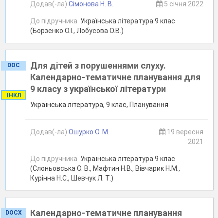
Додав(-ла)
Сімонова Н. В.
5 січня 2022
До підручника
Українська література 9 клас
(Борзенко О.І., Лобусова О.В.)
Для дітей з порушеннями слуху.
DOC
Календарно-тематичне планування для
9 класу з української літератури
ІНКЛ
Українська література, 9 клас, Планування
Додав(-ла)
Ошурко О. М.
19 вересня
2021
До підручника
Українська література 9 клас
(Слоньовська О. В., Мафтин Н.В., Вівчарик Н.М.,
Курінна Н.С., Шевчук Л. Т.)
Календарно-тематичне планування
DOCX