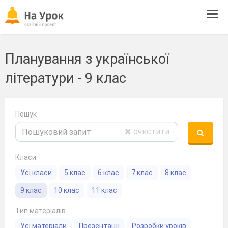
Tog
navi
Планування з української
літератури - 9 клас
Пошук
очистити
Класи
Усі класи
5 клас
6 клас
7 клас
8 клас
9 клас
10 клас
11 клас
Тип матеріалів
Усі матеріали
Презентації
Розробки уроків