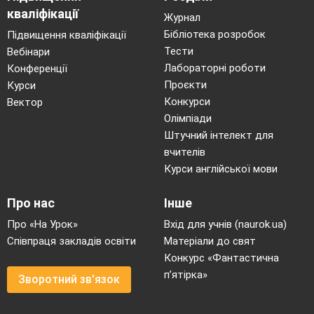
кваліфікації
Журнал
Бібліотека розробок
Підвищення кваліфікації
Тести
Вебінари
Лабораторні роботи
Конференції
Проєкти
Курси
Конкурси
Вектор
Олімпіади
Штучний інтелект для
вчителів
Курси англійської мови
Про нас
Інше
Про «На Урок»
Вхід для учнів (naurok.ua)
Співпраця закладів освіти
Матеріали до свят
Конкурс «Фантастична
п’ятірка»
Зворотний зв'язок