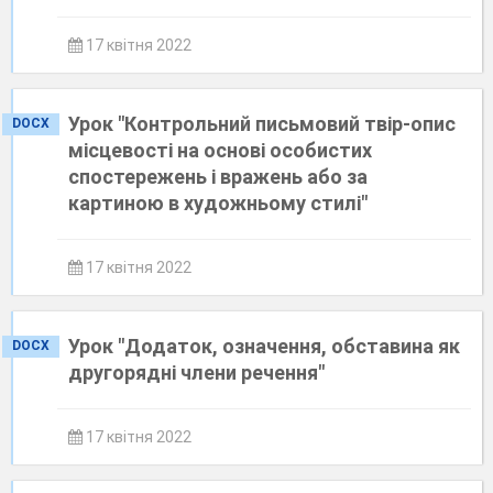
17 квітня 2022
Урок "Контрольний письмовий твір-опис
DOCX
місцевості на основі особистих
спостережень і вражень або за
картиною в художньому стилі"
17 квітня 2022
Урок "Додаток, означення, обставина як
DOCX
другорядні члени речення"
17 квітня 2022