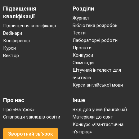
Підвищення
Розділи
кваліфікації
Журнал
Бібліотека розробок
Підвищення кваліфікації
Тести
Вебінари
Лабораторні роботи
Конференції
Проєкти
Курси
Конкурси
Вектор
Олімпіади
Штучний інтелект для
вчителів
Курси англійської мови
Про нас
Інше
Про «На Урок»
Вхід для учнів (naurok.ua)
Співпраця закладів освіти
Матеріали до свят
Конкурс «Фантастична
п’ятірка»
Зворотний зв'язок