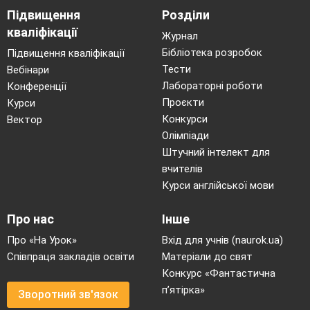
Підвищення
Розділи
кваліфікації
Журнал
Бібліотека розробок
Підвищення кваліфікації
Тести
Вебінари
Лабораторні роботи
Конференції
Проєкти
Курси
Конкурси
Вектор
Олімпіади
Штучний інтелект для
вчителів
Курси англійської мови
Про нас
Інше
Про «На Урок»
Вхід для учнів (naurok.ua)
Співпраця закладів освіти
Матеріали до свят
Конкурс «Фантастична
п’ятірка»
Зворотний зв'язок